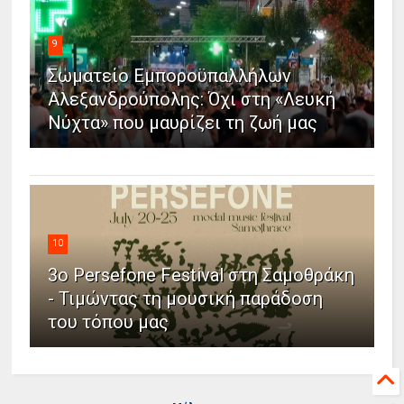
9
Σωματείο Εμποροϋπαλλήλων
Αλεξανδρούπολης: Όχι στη «Λευκή
Νύχτα» που μαυρίζει τη ζωή μας
10
3ο Persefone Festival στη Σαμοθράκη
- Τιμώντας τη μουσική παράδοση
του τόπου μας