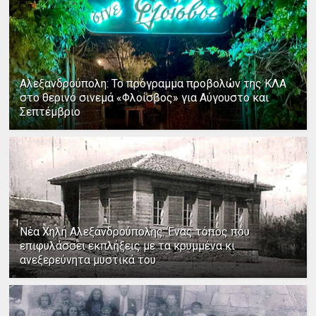
Αλεξανδρούπολη: Το πρόγραμμα προβολών της ΚΛΑ
στο θερινό σινεμά «Φλοίσβος» για Αύγουστο και
Σεπτέμβριο
Νέα Χηλή Αλεξανδρούπολης: Ένας τόπος που
επιφυλάσσει εκπλήξεις με τα κρυμμένα κι
ανεξερεύνητα μυστικά του