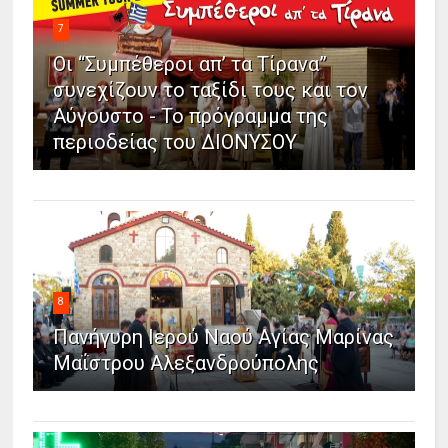
7
Οι “Συμπέθεροι απ’ τα Τίρανα”
συνεχίζουν το ταξίδι τους και τον
Αύγουστο - Το πρόγραμμα της
περιοδείας του ΔΙΟΝΥΣΟΥ
8
Πανήγυρη Ιερού Ναού Αγίας Μαρίνας
Μαΐστρου Αλεξανδρούπολης