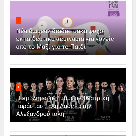
3
Νέα δωρεάν διαδικτυακά ψυχο-
εκπαιδευτικά σεμινάρια για γονείς
από το Μαζί για το Παιδί
4
Η εμβληματική μουσικοθεατρική
παράσταση «Άη Λαός» στην
Αλεξανδρούπολη