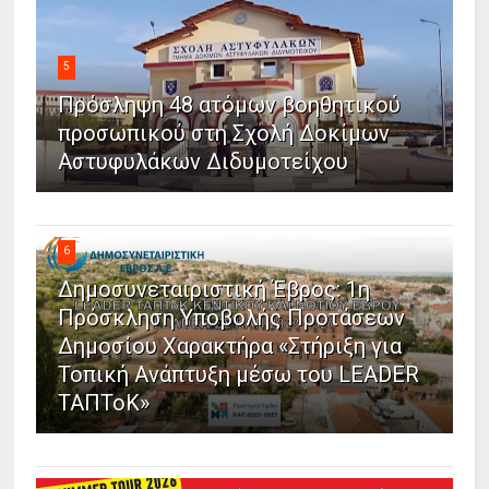
5
Πρόσληψη 48 ατόμων βοηθητικού
προσωπικού στη Σχολή Δοκίμων
Αστυφυλάκων Διδυμοτείχου
6
Δημοσυνεταιριστική Έβρος: 1η
Πρόσκληση Υποβολής Προτάσεων
Δημοσίου Χαρακτήρα «Στήριξη για
Τοπική Ανάπτυξη μέσω του LEADER
ΤΑΠΤοΚ»