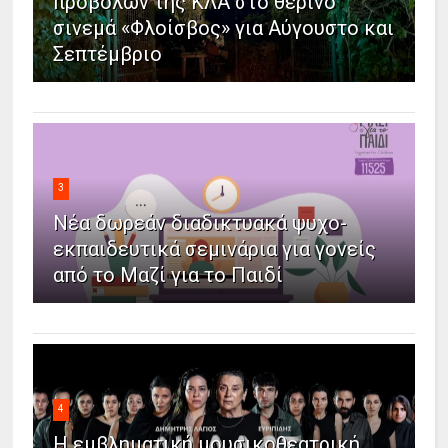
προβολών της ΚΛΑ στο θερινό
σινεμά «Φλοίσβος» για Αύγουστο και
Σεπτέμβριο
3
Νέα δωρεάν διαδικτυακά ψυχο-
εκπαιδευτικά σεμινάρια για γονείς
από το Μαζί για το Παιδί
4
Η εμβληματική μουσικοθεατρική