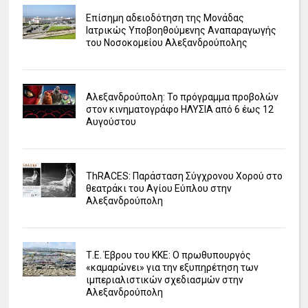
Επίσημη αδειοδότηση της Μονάδας
Ιατρικώς Υποβοηθούμενης Αναπαραγωγής
του Νοσοκομείου Αλεξανδρούπολης
Αλεξανδρούπολη: Το πρόγραμμα προβολών
στον κινηματογράφο ΗΛΥΣΙΑ από 6 έως 12
Αυγούστου
ΤhRACES: Παράσταση Σύγχρονου Χορού στο
θεατράκι του Αγίου Εύπλου στην
Αλεξανδρούπολη
Τ.Ε. Έβρου του ΚΚΕ: Ο πρωθυπουργός
«καμαρώνει» για την εξυπηρέτηση των
ιμπεριαλιστικών σχεδιασμών στην
Αλεξανδρούπολη