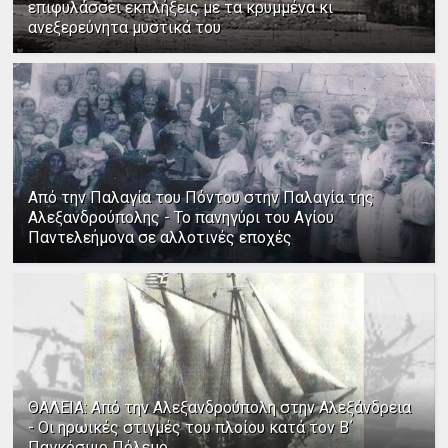
επιφυλάσσει εκπλήξεις με τα κρυμμένα κι
ανεξερεύνητα μυστικά του
Από την Παλαγία του Πόντου στην Παλαγία της
Αλεξανδρούπολης - Το πανηγύρι του Αγίου
Παντελεήμονα σε αλλοτινές εποχές
ΘΑΛΕΙΑ: Από την Αλεξανδρούπολη στην Αλεξάνδρεια
- Οι ηρωικές στιγμές του πλοίου κατά τον Β΄
Παγκόσμιο Πόλεμο