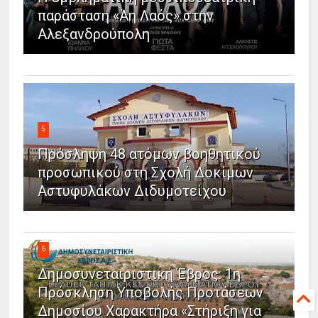
παράσταση «Άη Λαός» στην
Αλεξανδρούπολη
5
Πρόσληψη 48 ατόμων βοηθητικού
προσωπικού στη Σχολή Δοκίμων
Αστυφυλάκων Διδυμοτείχου
6
Δημοσυνεταιριστική Έβρος: 1η
Πρόσκληση Υποβολής Προτάσεων
Δημοσίου Χαρακτήρα «Στήριξη για