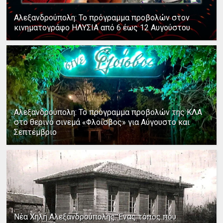
Αλεξανδρούπολη: Το πρόγραμμα προβολών στον
κινηματογράφο ΗΛΥΣΙΑ από 6 έως 12 Αυγούστου
Αλεξανδρούπολη: Το πρόγραμμα προβολών της ΚΛΑ
στο θερινό σινεμά «Φλοίσβος» για Αύγουστο και
Σεπτέμβριο
Νέα Χηλή Αλεξανδρούπολης: Ένας τόπος που