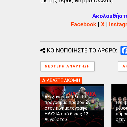
Εκ της Ιεράς Μητροπόλεως
Ακολουθήστε 
Facebook
|
X
|
Instag
ΚΟΙΝΟΠΟΙΗΣΤΕ ΤΟ ΑΡΘΡΟ:
ΝΕΌΤΕΡΗ ΑΝΆΡΤΗΣΗ
Α
ΔΙΑΒΑΣΤΕ ΑΚΟΜΗ
Αλεξανδρούπολη: Το
πρόγραμμα προβολών
Η εμ
στον κινηματογράφο
μουσ
ΗΛΥΣΙΑ από 6 έως 12
παρά
Αυγούστου
στην