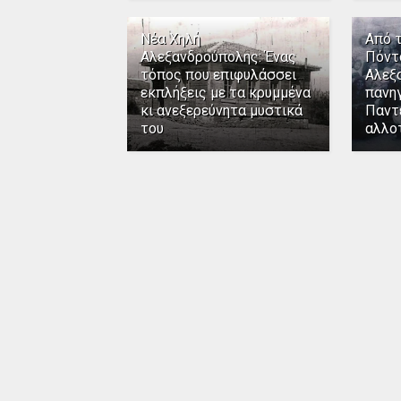
Νέα Χηλή
Από 
Αλεξανδρούπολης: Ένας
Πόντ
τόπος που επιφυλάσσει
Αλεξ
εκπλήξεις με τα κρυμμένα
πανηγ
κι ανεξερεύνητα μυστικά
Παντ
του
αλλο