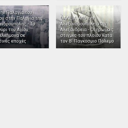
την Παλαγία του
ου στην Παλαγία της
ΘΑΛΕΙΑ: Από την
ανδρούπολης - Το
Αλεξανδρούπολη στην
ύρι του Αγίου
Αλεξάνδρεια - Οι ηρωικές
ελεήμονα σε
στιγμές του πλοίου κατά
τινές εποχές
τον Β΄ Παγκόσμιο Πόλεμο