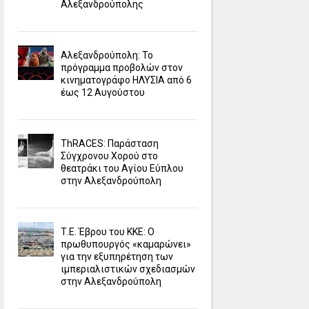
Αλεξανδρούπολης
Αλεξανδρούπολη: Το
πρόγραμμα προβολών στον
κινηματογράφο ΗΛΥΣΙΑ από 6
έως 12 Αυγούστου
ΤhRACES: Παράσταση
Σύγχρονου Χορού στο
θεατράκι του Αγίου Εύπλου
στην Αλεξανδρούπολη
Τ.Ε. Έβρου του ΚΚΕ: Ο
πρωθυπουργός «καμαρώνει»
για την εξυπηρέτηση των
ιμπεριαλιστικών σχεδιασμών
στην Αλεξανδρούπολη