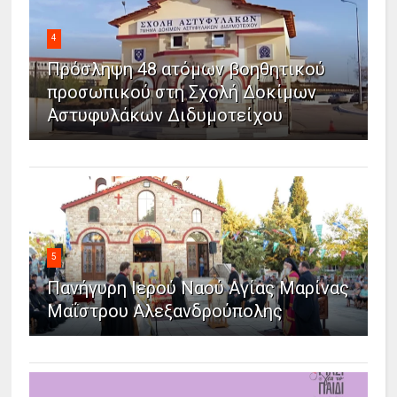
4
Πρόσληψη 48 ατόμων βοηθητικού
προσωπικού στη Σχολή Δοκίμων
Αστυφυλάκων Διδυμοτείχου
5
Πανήγυρη Ιερού Ναού Αγίας Μαρίνας
Μαΐστρου Αλεξανδρούπολης