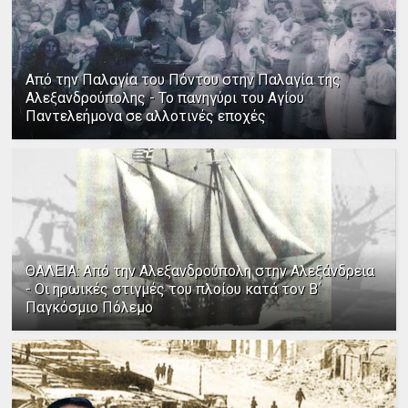
Από την Παλαγία του Πόντου στην Παλαγία της
Αλεξανδρούπολης - Το πανηγύρι του Αγίου
Παντελεήμονα σε αλλοτινές εποχές
ΘΑΛΕΙΑ: Από την Αλεξανδρούπολη στην Αλεξάνδρεια
- Οι ηρωικές στιγμές του πλοίου κατά τον Β΄
Παγκόσμιο Πόλεμο