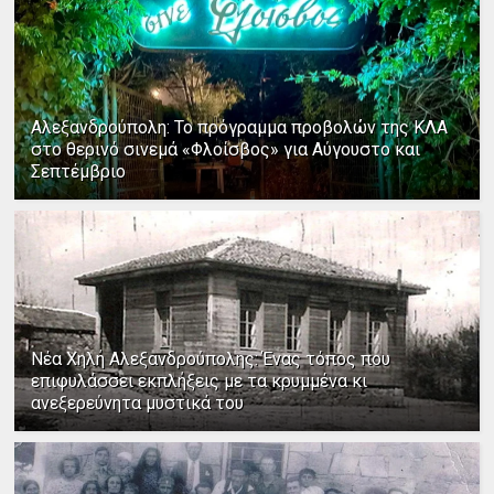
Αλεξανδρούπολη: Το πρόγραμμα προβολών της ΚΛΑ
στο θερινό σινεμά «Φλοίσβος» για Αύγουστο και
Σεπτέμβριο
Νέα Χηλή Αλεξανδρούπολης: Ένας τόπος που
επιφυλάσσει εκπλήξεις με τα κρυμμένα κι
ανεξερεύνητα μυστικά του