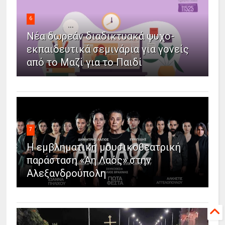
6
Νέα δωρεάν διαδικτυακά ψυχο-
εκπαιδευτικά σεμινάρια για γονείς
από το Μαζί για το Παιδί
7
Η εμβληματική μουσικοθεατρική
παράσταση «Άη Λαός» στην
Αλεξανδρούπολη