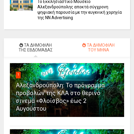
Το Εκκλησιαστικό Μουσείο
Αλεξανδρούπολης αποκτά σύγχρονη
ψηφιακή παρουσία με την ευγενική χορηγία
της NN Advertising
ΤΑ ΔΗΜΟΦΙΛΗ
ΤΑ ΔΗΜΟΦΙΛΗ
ΤΗΣ ΕΒΔΟΜΑΔΑΣ
ΤΟΥ ΜΗΝΑ
1
Αλεξανδρούπολη: Το πρόγραμμα
προβολών της ΚΛΑ στο θερινό
σινεμά «Φλοίσβος» έως 2
Αυγούστου