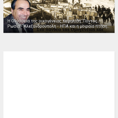
Η Οδύσσεια της οικογένειας Κεφαλίδη: Πόντος -
Ρωσία - Αλεξανδρούπολη - ΗΠΑ και η μοιραία πτήση...