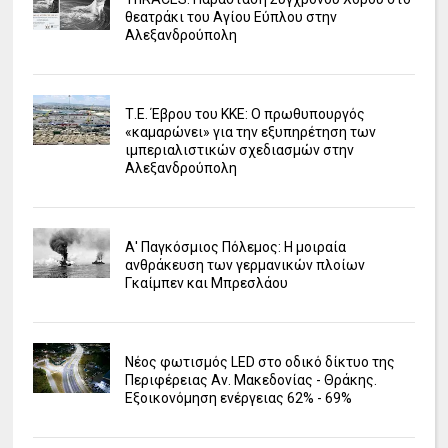
θεατράκι του Αγίου Εύπλου στην
Αλεξανδρούπολη
Τ.Ε. Έβρου του ΚΚΕ: Ο πρωθυπουργός
«καμαρώνει» για την εξυπηρέτηση των
ιμπεριαλιστικών σχεδιασμών στην
Αλεξανδρούπολη
Α' Παγκόσμιος Πόλεμος: Η μοιραία
ανθράκευση των γερμανικών πλοίων
Γκαίμπεν και Μπρεσλάου
Νέος φωτισμός LED στο οδικό δίκτυο της
Περιφέρειας Αν. Μακεδονίας - Θράκης.
Εξοικονόμηση ενέργειας 62% - 69%