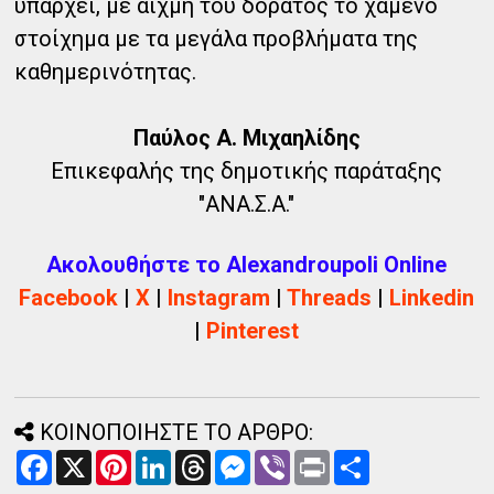
υπάρχει, με αιχμή του δόρατος το χαμένο
στοίχημα με τα μεγάλα προβλήματα της
καθημερινότητας.
Παύλος Α. Μιχαηλίδης
Επικεφαλής της δημοτικής παράταξης
"ΑΝΑ.Σ.Α."
Ακολουθήστε το Alexandroupoli Online
Facebook
|
X
|
Instagram
|
Threads
|
Linkedin
|
Pinterest
ΚΟΙΝΟΠΟΙΗΣΤΕ ΤΟ ΑΡΘΡΟ:
F
X
P
L
T
M
V
P
Α
a
i
i
h
e
i
r
ν
c
n
n
r
s
b
i
τ