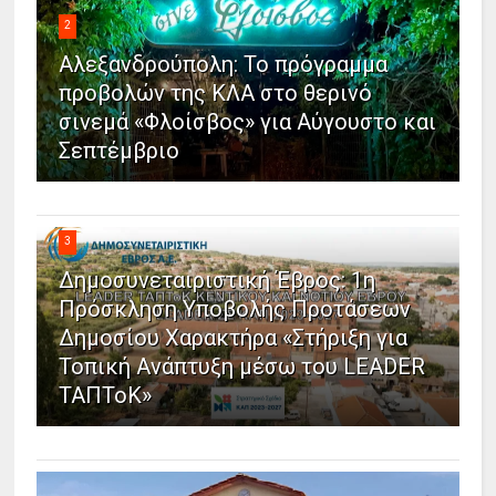
2
Αλεξανδρούπολη: Το πρόγραμμα
προβολών της ΚΛΑ στο θερινό
σινεμά «Φλοίσβος» για Αύγουστο και
Σεπτέμβριο
3
Δημοσυνεταιριστική Έβρος: 1η
Πρόσκληση Υποβολής Προτάσεων
Δημοσίου Χαρακτήρα «Στήριξη για
Τοπική Ανάπτυξη μέσω του LEADER
ΤΑΠΤοΚ»