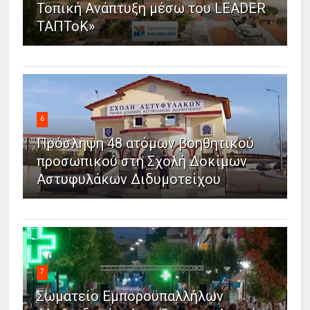
Τοπική Ανάπτυξη μέσω του LEADER
ΤΑΠΤοΚ»
6
Πρόσληψη 48 ατόμων βοηθητικού
προσωπικού στη Σχολή Δοκίμων
Αστυφυλάκων Διδυμοτείχου
7
Σωματείο Εμποροϋπαλλήλων