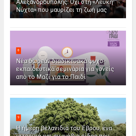
Αλεξανδρούπολης: Όχι στη «Λευκή
Νύχτα» που μαυρίζει τη ζωή μας
8
Νέα δωρεάν διαδικτυακά ψυχο-
εκπαιδευτικά σεμινάρια για γονείς
από το Μαζί για το Παιδί
9
Η ήμερη βελανιδιά του Έβρου, ένα