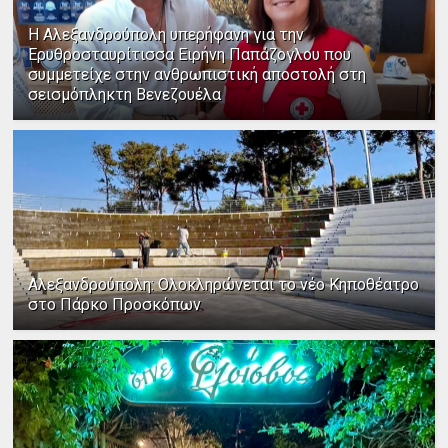
Η Αλεξανδρούπολη υπερήφανη για την
Ερυθροσταυρίτισσα Ειρήνη Παπάζογλου που
συμμετείχε στην ανθρωπιστική αποστολή στη
σεισμόπληκτη Βενεζουέλα
Αλεξανδρούπολη: Ολοκληρώνεται το νέο Κηποθέατρο
στο Πάρκο Προσκόπων