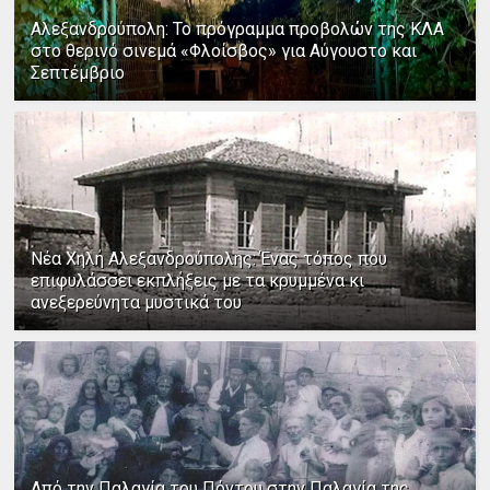
Αλεξανδρούπολη: Το πρόγραμμα προβολών της ΚΛΑ
στο θερινό σινεμά «Φλοίσβος» για Αύγουστο και
Σεπτέμβριο
Νέα Χηλή Αλεξανδρούπολης: Ένας τόπος που
επιφυλάσσει εκπλήξεις με τα κρυμμένα κι
ανεξερεύνητα μυστικά του
Από την Παλαγία του Πόντου στην Παλαγία της