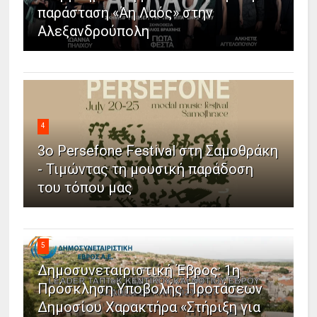
παράσταση «Άη Λαός» στην
Αλεξανδρούπολη
4
3ο Persefone Festival στη Σαμοθράκη
- Τιμώντας τη μουσική παράδοση
του τόπου μας
5
Δημοσυνεταιριστική Έβρος: 1η
Πρόσκληση Υποβολής Προτάσεων
Δημοσίου Χαρακτήρα «Στήριξη για