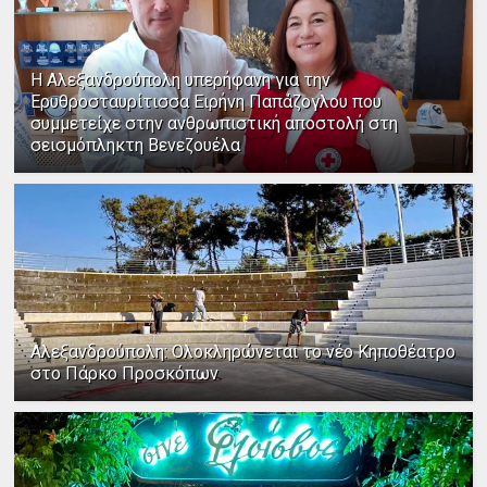
Η Αλεξανδρούπολη υπερήφανη για την
Ερυθροσταυρίτισσα Ειρήνη Παπάζογλου που
συμμετείχε στην ανθρωπιστική αποστολή στη
σεισμόπληκτη Βενεζουέλα
Αλεξανδρούπολη: Ολοκληρώνεται το νέο Κηποθέατρο
στο Πάρκο Προσκόπων