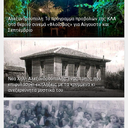
Αλεξανδρούπολη: Το πρόγραμμα προβολών της ΚΛΑ
στο θερινό σινεμά «Φλοίσβος» για Αύγουστο και
Σεπτέμβριο
Νέα Χηλή Αλεξανδρούπολης: Ένας τόπος που
επιφυλάσσει εκπλήξεις με τα κρυμμένα κι
ανεξερεύνητα μυστικά του