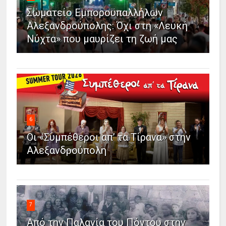
Σωματείο Εμποροϋπαλλήλων
Αλεξανδρούπολης: Όχι στη «Λευκή
Νύχτα» που μαυρίζει τη ζωή μας
6
Οι «Συμπέθεροι απ’ τα Τίρανα» στην
Αλεξανδρούπολη
7
Από την Παλαγία του Πόντου στην