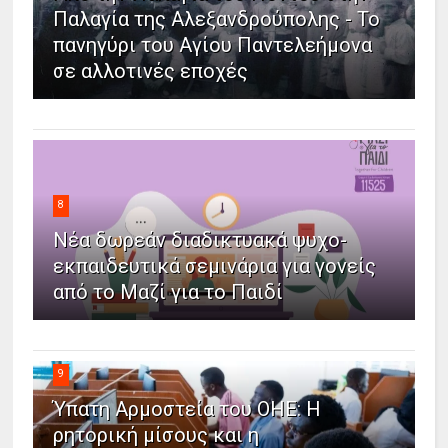
Παλαγία της Αλεξανδρούπολης - Το
πανηγύρι του Αγίου Παντελεήμονα
σε αλλοτινές εποχές
8
Νέα δωρεάν διαδικτυακά ψυχο-
εκπαιδευτικά σεμινάρια για γονείς
από το Μαζί για το Παιδί
9
Ύπατη Αρμοστεία του ΟΗΕ: Η
ρητορική μίσους και η