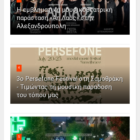
Η εμβληματική μουσικοθεατρική
παράσταση «Άη Λαός» στην
Αλεξανδρούπολη
4
3ο Persefone Festival στη Σαμοθράκη
- Τιμώντας τη μουσική παράδοση
του τόπου μας
5