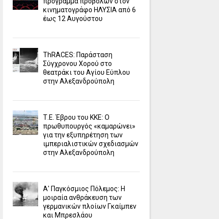
πρόγραμμα προβολών στον
κινηματογράφο ΗΛΥΣΙΑ από 6
έως 12 Αυγούστου
ΤhRACES: Παράσταση
Σύγχρονου Χορού στο
θεατράκι του Αγίου Εύπλου
στην Αλεξανδρούπολη
Τ.Ε. Έβρου του ΚΚΕ: Ο
πρωθυπουργός «καμαρώνει»
για την εξυπηρέτηση των
ιμπεριαλιστικών σχεδιασμών
στην Αλεξανδρούπολη
Α' Παγκόσμιος Πόλεμος: Η
μοιραία ανθράκευση των
γερμανικών πλοίων Γκαίμπεν
και Μπρεσλάου