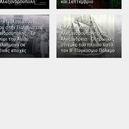
 Αλεξανδρούπολη
και Σεπτέμβριο
την Παλαγία του
ου στην Παλαγία της
ΘΑΛΕΙΑ: Από την
ανδρούπολης - Το
Αλεξανδρούπολη στην
ύρι του Αγίου
Αλεξάνδρεια - Οι ηρωικές
ελεήμονα σε
στιγμές του πλοίου κατά
τινές εποχές
τον Β΄ Παγκόσμιο Πόλεμο