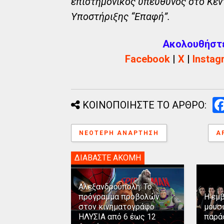
επιστημονικός υπεύθυνος στο Κέν
Υποστήριξης “Επαφή”.
Ακολουθήστε 
Facebook
|
X
|
Instag
ΚΟΙΝΟΠΟΙΗΣΤΕ ΤΟ ΑΡΘΡΟ:
ΝΕΌΤΕΡΗ ΑΝΆΡΤΗΣΗ
Α
ΔΙΑΒΑΣΤΕ ΑΚΟΜΗ
Αλεξανδρούπολη: Το
πρόγραμμα προβολών
Η εμ
στον κινηματογράφο
μουσ
ΗΛΥΣΙΑ από 6 έως 12
παρά