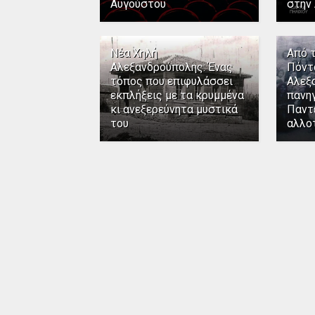
Αυγούστου
στην
Νέα Χηλή
Από 
Αλεξανδρούπολης: Ένας
Πόντ
τόπος που επιφυλάσσει
Αλεξ
εκπλήξεις με τα κρυμμένα
πανηγ
κι ανεξερεύνητα μυστικά
Παντ
του
αλλο