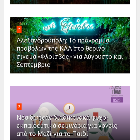
2
Αλεξανδρούπολη: Το πρόγραμμα
προβολών της ΚΛΑ στο θερινό
σινεμά «Φλοίσβος» για Αύγουστο και
Σεπτέμβριο
3
Νέα δωρεάν διαδικτυακά ψυχο-
εκπαιδευτικά σεμινάρια για γονείς
από το Μαζί για το Παιδί