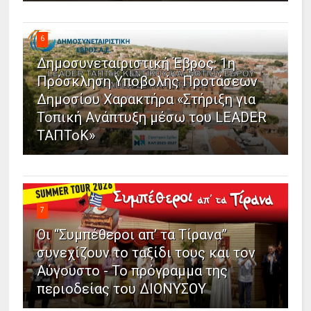
6
Δημοσυνεταιριστική Έβρος: 1η
Πρόσκληση Υποβολής Προτάσεων
Δημοσίου Χαρακτήρα «Στήριξη για
Τοπική Ανάπτυξη μέσω του LEADER
ΤΑΠΤοΚ»
7
Οι “Συμπέθεροι απ’ τα Τίρανα”
συνεχίζουν το ταξίδι τους και τον
Αύγουστο - Το πρόγραμμα της
περιοδείας του ΔΙΟΝΥΣΟΥ