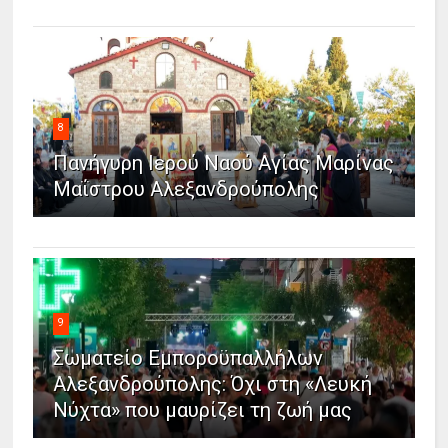
8
Πανήγυρη Ιερού Ναού Αγίας Μαρίνας
Μαΐστρου Αλεξανδρούπολης
9
Σωματείο Εμποροϋπαλλήλων
Αλεξανδρούπολης: Όχι στη «Λευκή
Νύχτα» που μαυρίζει τη ζωή μας