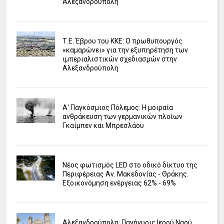
Αλεξανδρούπολη
Τ.Ε. Έβρου του ΚΚΕ: Ο πρωθυπουργός
«καμαρώνει» για την εξυπηρέτηση των
ιμπεριαλιστικών σχεδιασμών στην
Αλεξανδρούπολη
Α' Παγκόσμιος Πόλεμος: Η μοιραία
ανθράκευση των γερμανικών πλοίων
Γκαίμπεν και Μπρεσλάου
Νέος φωτισμός LED στο οδικό δίκτυο της
Περιφέρειας Αν. Μακεδονίας - Θράκης.
Εξοικονόμηση ενέργειας 62% - 69%
Αλεξανδρούπολη: Πανήγυρις Ιερού Ναού