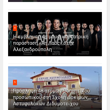
4
Η εμβληματική μουσικοθεατρική
παράσταση «Άη Λαός» στην
Αλεξανδρούπολη
5
Πρόσληψη 48 ατόμων βοηθητικού
προσωπικού στη Σχολή Δοκίμων
Αστυφυλάκων Διδυμοτείχου