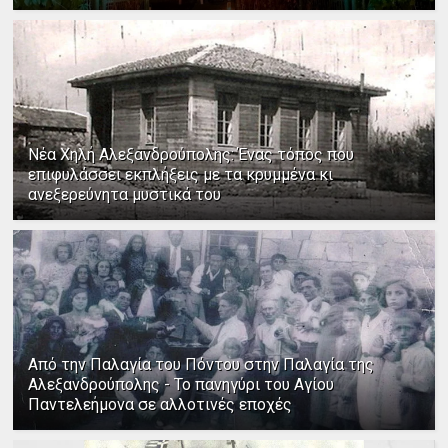
Νέα Χηλή Αλεξανδρούπολης: Ένας τόπος που
επιφυλάσσει εκπλήξεις με τα κρυμμένα κι
ανεξερεύνητα μυστικά του
Από την Παλαγία του Πόντου στην Παλαγία της
Αλεξανδρούπολης - Το πανηγύρι του Αγίου
Παντελεήμονα σε αλλοτινές εποχές