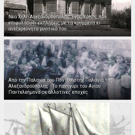
Νέα Χηλή Αλεξανδρούπολης: Ένας τόπος που
επιφυλάσσει εκπλήξεις με τα κρυμμένα κι
ανεξερεύνητα μυστικά του
Από την Παλαγία του Πόντου στην Παλαγία της
Αλεξανδρούπολης - Το πανηγύρι του Αγίου
Παντελεήμονα σε αλλοτινές εποχές