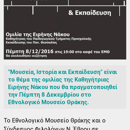
"Μουσεία, Ιστορία και Εκπαίδευση" είναι
το θέμα της ομιλίας της Καθηγήτριας
Ειρήνης Νάκου που θα πραγματοποιηθεί
την Πέμπτη 8 Δεκεμβρίου στο
Εθνολογικό Μουσείο Θράκης.
Το Εθνολογικό Μουσείο Θράκης και ο
Σύνδεσμος Φιλολόγων N. Έβρου σε