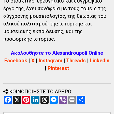
Το διδακτικό, ερευνητικό και συγγραφικό
έργο της, έχει συνάφεια με τους τομείς της
σύγχρονης μουσειολογίας, της θεωρίας του
υλικού πολιτισμού, της ιστορικής και
μουσειακής εκπαίδευσης, και της
προφορικής ιστορίας.
Ακολουθήστε το Alexandroupoli Online
Facebook
|
X
|
Instagram
|
Threads
|
Linkedin
|
Pinterest
ΚΟΙΝΟΠΟΙΗΣΤΕ ΤΟ ΑΡΘΡΟ:
F
X
P
L
T
M
V
P
Α
a
i
i
h
e
i
r
ν
c
n
n
r
s
b
i
τ
e
t
k
e
s
e
n
α