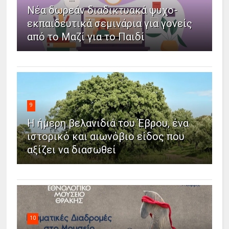
Νέα δωρεάν διαδικτυακά ψυχο-
εκπαιδευτικά σεμινάρια για γονείς
από το Μαζί για το Παιδί
9
Η ήμερη βελανιδιά του Έβρου, ένα
ιστορικό και αιωνόβιο είδος που
αξίζει να διασωθεί
10