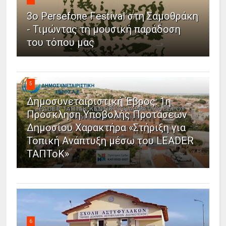
3ο Persefone Festival στη Σαμοθράκη
- Τιμώντας τη μουσική παράδοση
του τόπου μας
5
Δημοσυνεταιριστική Έβρος: 1η
Πρόσκληση Υποβολής Προτάσεων
Δημοσίου Χαρακτήρα «Στήριξη για
Τοπική Ανάπτυξη μέσω του LEADER
ΤΑΠΤοΚ»
6