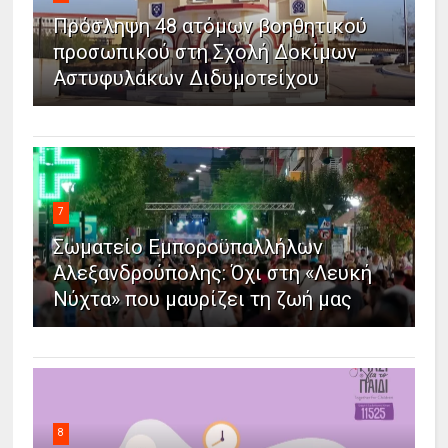
Πρόσληψη 48 ατόμων βοηθητικού
προσωπικού στη Σχολή Δοκίμων
Αστυφυλάκων Διδυμοτείχου
7
Σωματείο Εμποροϋπαλλήλων
Αλεξανδρούπολης: Όχι στη «Λευκή
Νύχτα» που μαυρίζει τη ζωή μας
8