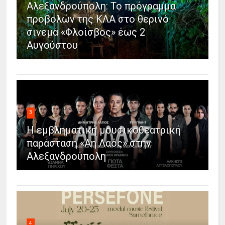
Αλεξανδρούπολη: Το πρόγραμμα
προβολών της ΚΛΑ στο θερινό
σινεμά «Φλοίσβος» έως 2
Αυγούστου
3
Η εμβληματική μουσικοθεατρική
παράσταση «Άη Λαός» στην
Αλεξανδρούπολη
4