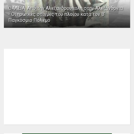
ΘΑΛΕΙΑ: Από την Αλεξανδρούπολη στην Αλεξάνδρεια
- Οι ηρωικές στιγμές του πλοίου κατά τον Β΄
Παγκόσμιο Πόλεμο