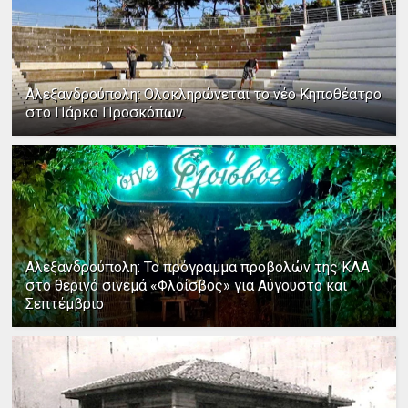
Αλεξανδρούπολη: Ολοκληρώνεται το νέο Κηποθέατρο
στο Πάρκο Προσκόπων
Αλεξανδρούπολη: Το πρόγραμμα προβολών της ΚΛΑ
στο θερινό σινεμά «Φλοίσβος» για Αύγουστο και
Σεπτέμβριο