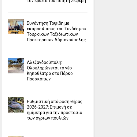
τον έρωτα του ποιητή Σεφέρη
Συνάντηση Τοψίδη με
εκπροσώπους του Συνδέσμου
Τουρκικών Ταξιδιωτικών
Πρακτορείων Αδριανούπολης
Αλεξανδρούπολη:
Ολοκληρώνεται το νέο
Κηποθέατρο στο Πάρκο
Προσκόπων
Ρυθμιστική απόφαση θήρας
2026-2027: Επιμονή σε
ημίμετρα για την προστασία
των άγριων πουλιών