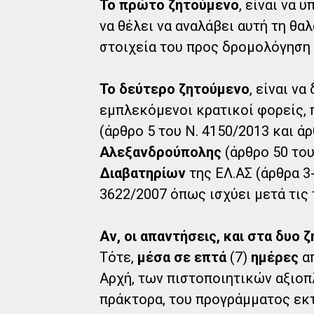
Το πρώτο ζητούμενο
, είναι να 
να θέλει να αναλάβει αυτή τη θ
στοιχεία του προς δρομολόγηση 
Το δεύτερο ζητούμενο
, είναι να
εμπλεκόμενοι κρατικοί φορείς, π
(άρθρο 5 του Ν. 4150/2013 και άρ
Αλεξανδρούπολης
(άρθρο 50 του
Διαβατηρίων
της ΕΛ.ΑΣ (άρθρα 3-
3622/2007 όπως ισχύει μετά τις
Αν, οι απαντήσεις, και στα δυο 
Τότε,
μέσα σε επτά
(7)
ημέρες
απ
Αρχή, των πιστοποιητικών αξιοπ
πράκτορα, του προγράμματος εκ