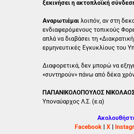
ξεκινήσει η ακτοπλοϊκή σύνδεσ
Αναρωτιέμαι
λοιπόν, αν στη δεκ
ενδιαφερόμενους τοπικούς Φορεί
απλά να διαβάσει τη «Διακρατική
ερμηνευτικές Εγκυκλίους του Υπ
Διαφορετικά, δεν μπορώ να εξηγ
«συντηρούν» πάνω από δέκα χρόν
ΠΑΠΑΝΙΚΟΛΟΠΟΥΛΟΣ ΝΙΚΟΛΑΟ
Υποναύαρχος Λ.Σ. (ε.α)
Ακολουθήστε 
Facebook
|
X
|
Instag