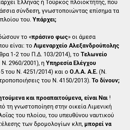
υπάρχει Έλληνας ή Τούρκος πλοιοκτήτης, που
αλάσσια σύνδεση, γνωστοποιώντας επίσημα τα
πλοίου του.
Υπάρχει;
 δώσουν το «
πράσινο φως
» οι άμεσα
ου είναι: το
Λιμεναρχείο Αλεξανδρούπολης
θρα 1-2 του Π.Δ. 103/2014), το
Τελωνείο
 Ν. 2960/2001), η
Υπηρεσία Ελέγχου
5 του Ν. 4251/2014) και ο
Ο.Λ.Α. Α.Ε.
(Ν.
 τροποποιήσεις του Ν. 4150/2013).
Το δίνουν;
ζητούμενα και προαπαιτούμενα, είναι Ναι
!
ό τη γνωστοποίηση στην οικεία Λιμενική
λοΐας του πλοίου, του υπευθύνου ναυτικού
τέλεσης των δρομολογίων κλπ,
μπορεί να