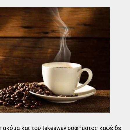
ση ακόμα και του takeaway ροφήματος καφέ δε