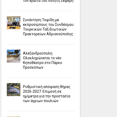
τον έρωτα του ποιητή Σεφέρη
Συνάντηση Τοψίδη με
εκπροσώπους του Συνδέσμου
Τουρκικών Ταξιδιωτικών
Πρακτορείων Αδριανούπολης
Αλεξανδρούπολη:
Ολοκληρώνεται το νέο
Κηποθέατρο στο Πάρκο
Προσκόπων
Ρυθμιστική απόφαση θήρας
2026-2027: Επιμονή σε
ημίμετρα για την προστασία
των άγριων πουλιών