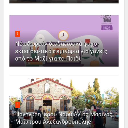
5
Νέα δωρεάν διαδικτυακά ψυχο-
εκπαιδευτικά σεμινάρια για γονείς
από το Μαζί για το Παιδί
6
Πανήγυρη Ιερού Ναού Αγίας Μαρίνας
Μαΐστρου Αλεξανδρούπολης