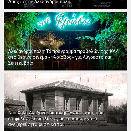
Λαός» στην Αλεξανδρούπολη
Αλεξανδρούπολη: Το πρόγραμμα προβολών της ΚΛΑ
στο θερινό σινεμά «Φλοίσβος» για Αύγουστο και
Σεπτέμβριο
Νέα Χηλή Αλεξανδρούπολης: Ένας τόπος που
επιφυλάσσει εκπλήξεις με τα κρυμμένα κι
ανεξερεύνητα μυστικά του