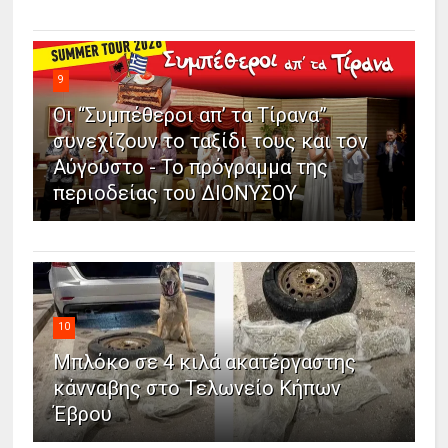
9
Οι “Συμπέθεροι απ’ τα Τίρανα”
συνεχίζουν το ταξίδι τους και τον
Αύγουστο - Το πρόγραμμα της
περιοδείας του ΔΙΟΝΥΣΟΥ
10
Μπλόκο σε 4 κιλά ακατέργαστης
κάνναβης στο Τελωνείο Κήπων
Έβρου