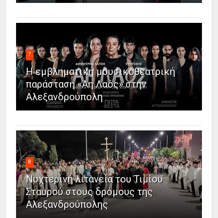
7
Η εμβληματική μουσικοθεατρική
παράσταση «Άη Λαός» στην
Αλεξανδρούπολη
8
Νυχτερινή λιτανεία του Τιμίου
Σταυρού στους δρόμους της
Αλεξανδρούπολης