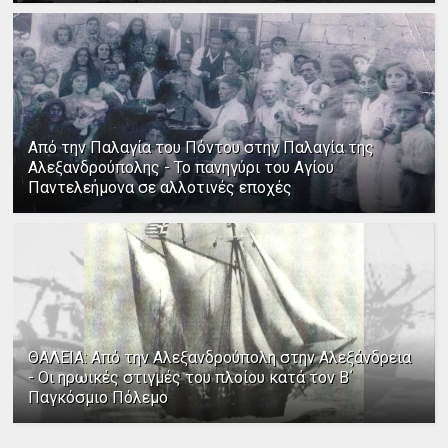
Από την Παλαγία του Πόντου στην Παλαγία της
Αλεξανδρούπολης - Το πανηγύρι του Αγίου
Παντελεήμονα σε αλλοτινές εποχές
ΘΑΛΕΙΑ: Από την Αλεξανδρούπολη στην Αλεξάνδρεια
- Οι ηρωικές στιγμές του πλοίου κατά τον Β΄
Παγκόσμιο Πόλεμο