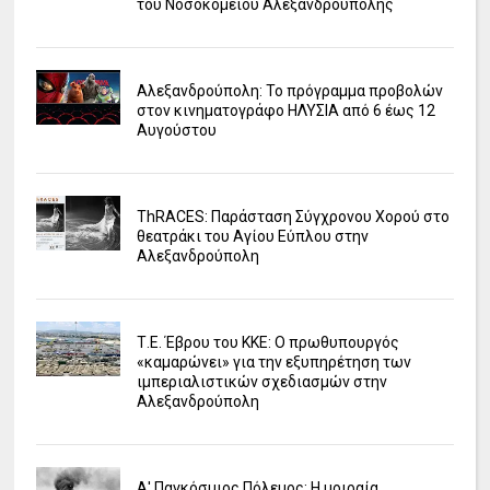
του Νοσοκομείου Αλεξανδρούπολης
Αλεξανδρούπολη: Το πρόγραμμα προβολών
στον κινηματογράφο ΗΛΥΣΙΑ από 6 έως 12
Αυγούστου
ΤhRACES: Παράσταση Σύγχρονου Χορού στο
θεατράκι του Αγίου Εύπλου στην
Αλεξανδρούπολη
Τ.Ε. Έβρου του ΚΚΕ: Ο πρωθυπουργός
«καμαρώνει» για την εξυπηρέτηση των
ιμπεριαλιστικών σχεδιασμών στην
Αλεξανδρούπολη
Α' Παγκόσμιος Πόλεμος: Η μοιραία