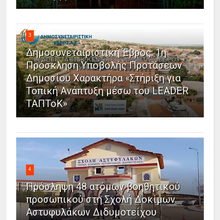
3
Δημοσυνεταιριστική Έβρος: 1η
Πρόσκληση Υποβολής Προτάσεων
Δημοσίου Χαρακτήρα «Στήριξη για
Τοπική Ανάπτυξη μέσω του LEADER
ΤΑΠΤοΚ»
4
Πρόσληψη 48 ατόμων βοηθητικού
προσωπικού στη Σχολή Δοκίμων
Αστυφυλάκων Διδυμοτείχου