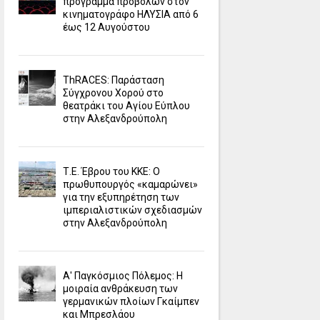
πρόγραμμα προβολών στον
κινηματογράφο ΗΛΥΣΙΑ από 6
έως 12 Αυγούστου
ΤhRACES: Παράσταση
Σύγχρονου Χορού στο
θεατράκι του Αγίου Εύπλου
στην Αλεξανδρούπολη
Τ.Ε. Έβρου του ΚΚΕ: Ο
πρωθυπουργός «καμαρώνει»
για την εξυπηρέτηση των
ιμπεριαλιστικών σχεδιασμών
στην Αλεξανδρούπολη
Α' Παγκόσμιος Πόλεμος: Η
μοιραία ανθράκευση των
γερμανικών πλοίων Γκαίμπεν
και Μπρεσλάου