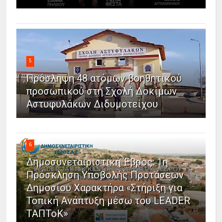
5
Πρόσληψη 48 ατόμων βοηθητικού
προσωπικού στη Σχολή Δοκίμων
Αστυφυλάκων Διδυμοτείχου
6
Δημοσυνεταιριστική Έβρος: 1η
Πρόσκληση Υποβολής Προτάσεων
Δημοσίου Χαρακτήρα «Στήριξη για
Τοπική Ανάπτυξη μέσω του LEADER
ΤΑΠΤοΚ»