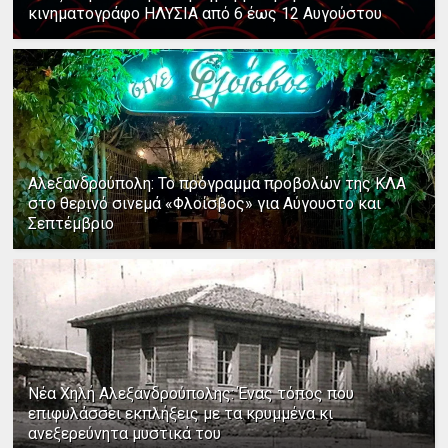
κινηματογράφο ΗΛΥΣΙΑ από 6 έως 12 Αυγούστου
Αλεξανδρούπολη: Το πρόγραμμα προβολών της ΚΛΑ
στο θερινό σινεμά «Φλοίσβος» για Αύγουστο και
Σεπτέμβριο
Νέα Χηλή Αλεξανδρούπολης: Ένας τόπος που
επιφυλάσσει εκπλήξεις με τα κρυμμένα κι
ανεξερεύνητα μυστικά του