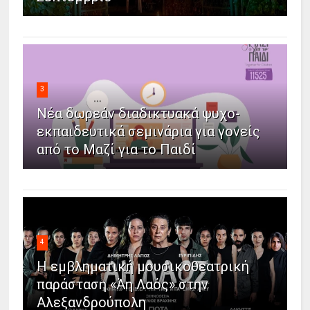
3
Νέα δωρεάν διαδικτυακά ψυχο-
εκπαιδευτικά σεμινάρια για γονείς
από το Μαζί για το Παιδί
4
Η εμβληματική μουσικοθεατρική
παράσταση «Άη Λαός» στην
Αλεξανδρούπολη