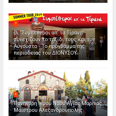
7
Οι “Συμπέθεροι απ’ τα Τίρανα”
συνεχίζουν το ταξίδι τους και τον
Αύγουστο - Το πρόγραμμα της
περιοδείας του ΔΙΟΝΥΣΟΥ
8
Πανήγυρη Ιερού Ναού Αγίας Μαρίνας
Μαΐστρου Αλεξανδρούπολης