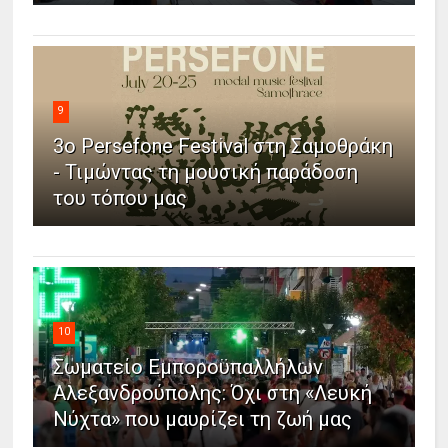
9
3ο Persefone Festival στη Σαμοθράκη
- Τιμώντας τη μουσική παράδοση
του τόπου μας
10
Σωματείο Εμποροϋπαλλήλων
Αλεξανδρούπολης: Όχι στη «Λευκή
Νύχτα» που μαυρίζει τη ζωή μας