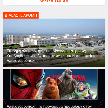
ΑΡΧΙΚΉ ΣΕΛΊΔΑ
ΔΙΑΒΑΣΤΕ ΑΚΟΜΗ
Επίσημη αδειοδότηση της Μονάδας Ιατρικώς
Υποβοηθούμενης Αναπαραγωγής του Νοσοκομείου
Αλεξανδρούπολης
Αλεξανδρούπολη: Το πρόγραμμα προβολών στον