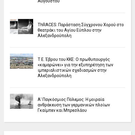
Αυγούστου
ΤhRACES: Παράσταση Σύγχρονου Χορού στο
θεατράκι του Αγίου Εύπλου στην
Αλεξανδρούπολη
Τ.Ε. Έβρου του ΚΚΕ: Ο πρωθυπουργός
«καμαρώνει» για την εξυπηρέτηση των
ιμπεριαλιστικών σχεδιασμών στην
Αλεξανδρούπολη
Α' Παγκόσμιος Πόλεμος: Η μοιραία
ανθράκευση των γερμανικών πλοίων
Γκαίμπεν και Μπρεσλάου