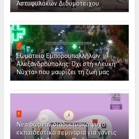
Αστυφυλάκων Διδυμοτείχου
7
Σωματείο Εμποροϋπαλλήλων
Αλεξανδρούπολης: Όχι στη «Λευκή
Νύχτα» που μαυρίζει τη ζωή μας
8
Νέα δωρεάν διαδικτυακά ψυχο-
εκπαιδευτικά σεμινάρια για γονείς