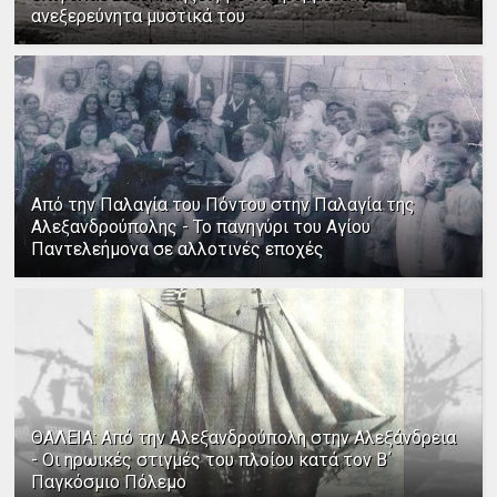
ανεξερεύνητα μυστικά του
Από την Παλαγία του Πόντου στην Παλαγία της
Αλεξανδρούπολης - Το πανηγύρι του Αγίου
Παντελεήμονα σε αλλοτινές εποχές
ΘΑΛΕΙΑ: Από την Αλεξανδρούπολη στην Αλεξάνδρεια
- Οι ηρωικές στιγμές του πλοίου κατά τον Β΄
Παγκόσμιο Πόλεμο