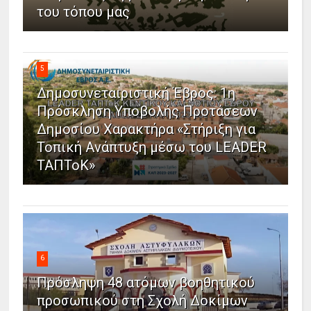
του τόπου μας
5
Δημοσυνεταιριστική Έβρος: 1η
Πρόσκληση Υποβολής Προτάσεων
Δημοσίου Χαρακτήρα «Στήριξη για
Τοπική Ανάπτυξη μέσω του LEADER
ΤΑΠΤοΚ»
6
Πρόσληψη 48 ατόμων βοηθητικού
προσωπικού στη Σχολή Δοκίμων