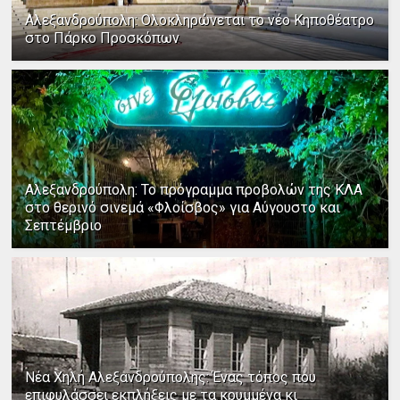
Αλεξανδρούπολη: Ολοκληρώνεται το νέο Κηποθέατρο
στο Πάρκο Προσκόπων
Αλεξανδρούπολη: Το πρόγραμμα προβολών της ΚΛΑ
στο θερινό σινεμά «Φλοίσβος» για Αύγουστο και
Σεπτέμβριο
Νέα Χηλή Αλεξανδρούπολης: Ένας τόπος που
επιφυλάσσει εκπλήξεις με τα κρυμμένα κι