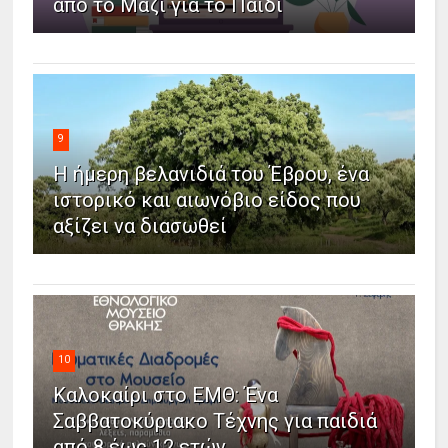
από το Μαζί για το Παιδί
9
Η ήμερη βελανιδιά του Έβρου, ένα
ιστορικό και αιωνόβιο είδος που
αξίζει να διασωθεί
10
Καλοκαίρι στο ΕΜΘ: Ένα
Σαββατοκύριακο Τέχνης για παιδιά
από 8 έως 12 ετών