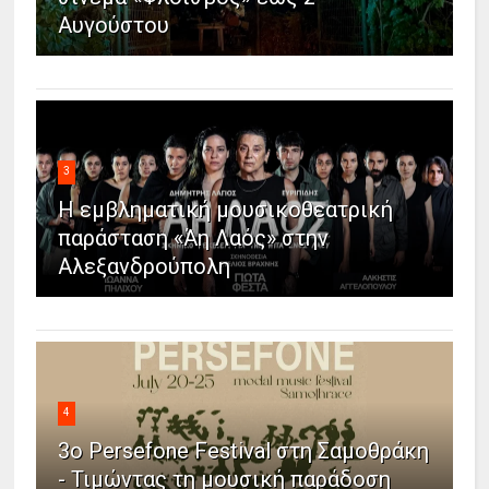
Αυγούστου
3
Η εμβληματική μουσικοθεατρική
παράσταση «Άη Λαός» στην
Αλεξανδρούπολη
4
3ο Persefone Festival στη Σαμοθράκη
- Τιμώντας τη μουσική παράδοση