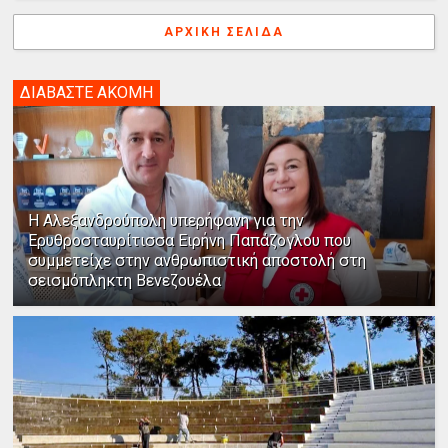
ΑΡΧΙΚΉ ΣΕΛΊΔΑ
ΔΙΑΒΑΣΤΕ ΑΚΟΜΗ
Η Αλεξανδρούπολη υπερήφανη για την
Ερυθροσταυρίτισσα Ειρήνη Παπάζογλου που
συμμετείχε στην ανθρωπιστική αποστολή στη
σεισμόπληκτη Βενεζουέλα