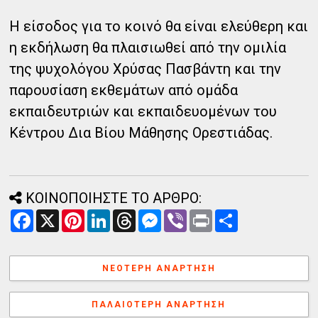
Η είσοδος για το κοινό θα είναι ελεύθερη και
η εκδήλωση θα πλαισιωθεί από την ομιλία
της ψυχολόγου Χρύσας Πασβάντη και την
παρουσίαση εκθεμάτων από ομάδα
εκπαιδευτριών και εκπαιδευομένων του
Κέντρου Δια Βίου Μάθησης Ορεστιάδας.
ΚΟΙΝΟΠΟΙΗΣΤΕ ΤΟ ΑΡΘΡΟ:
F
X
P
L
T
M
V
P
Α
a
i
i
h
e
i
r
ν
c
n
n
r
s
b
i
τ
e
t
k
e
s
e
n
α
b
e
e
a
e
r
t
λ
ΝΕΌΤΕΡΗ ΑΝΆΡΤΗΣΗ
o
r
d
d
n
λ
o
e
I
s
g
α
k
s
n
e
γ
ΠΑΛΑΙΌΤΕΡΗ ΑΝΆΡΤΗΣΗ
t
r
ή