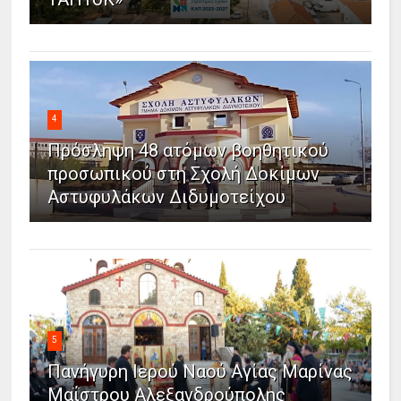
4
Πρόσληψη 48 ατόμων βοηθητικού
προσωπικού στη Σχολή Δοκίμων
Αστυφυλάκων Διδυμοτείχου
5
Πανήγυρη Ιερού Ναού Αγίας Μαρίνας
Μαΐστρου Αλεξανδρούπολης