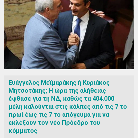
Ευάγγελος Μεϊμαράκης ή Κυριάκος
Μητσοτάκης; Η ώρα της αλήθειας
έφθασε για τη ΝΔ, καθώς τα 404.000
μέλη καλούνται στις κάλπες από τις 7 το
πρωί έως τις 7 το απόγευμα για να
εκλέξουν τον νέο Πρόεδρο του
κόμματος