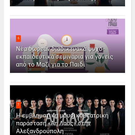
6
Νέα δωρεάν διαδικτυακά ψυχο-
εκπαιδευτικά σεμινάρια για γονείς
από το Μαζί για το Παιδί
7
Η εμβληματική μουσικοθεατρική
παράσταση «Άη Λαός» στην
Αλεξανδρούπολη