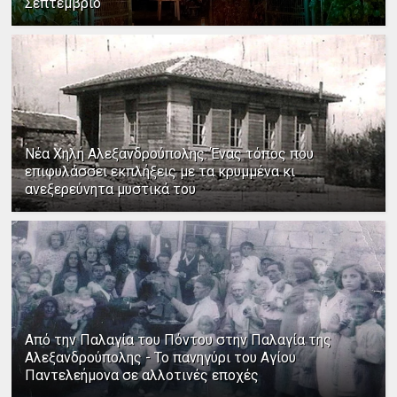
Σεπτέμβριο
Νέα Χηλή Αλεξανδρούπολης: Ένας τόπος που
επιφυλάσσει εκπλήξεις με τα κρυμμένα κι
ανεξερεύνητα μυστικά του
Από την Παλαγία του Πόντου στην Παλαγία της
Αλεξανδρούπολης - Το πανηγύρι του Αγίου
Παντελεήμονα σε αλλοτινές εποχές