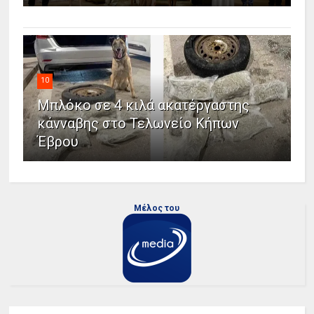
10
Μπλόκο σε 4 κιλά ακατέργαστης
κάνναβης στο Τελωνείο Κήπων
Έβρου
Μέλος του