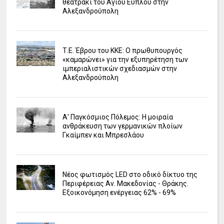
θεατράκι του Αγίου Εύπλου στην
Αλεξανδρούπολη
Τ.Ε. Έβρου του ΚΚΕ: Ο πρωθυπουργός
«καμαρώνει» για την εξυπηρέτηση των
ιμπεριαλιστικών σχεδιασμών στην
Αλεξανδρούπολη
Α' Παγκόσμιος Πόλεμος: Η μοιραία
ανθράκευση των γερμανικών πλοίων
Γκαίμπεν και Μπρεσλάου
Νέος φωτισμός LED στο οδικό δίκτυο της
Περιφέρειας Αν. Μακεδονίας - Θράκης.
Εξοικονόμηση ενέργειας 62% - 69%