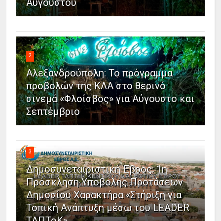
Αυγούστου
2
Αλεξανδρούπολη: Το πρόγραμμα
προβολών της ΚΛΑ στο θερινό
σινεμά «Φλοίσβος» για Αύγουστο και
Σεπτέμβριο
3
Δημοσυνεταιριστική Έβρος: 1η
Πρόσκληση Υποβολής Προτάσεων
Δημοσίου Χαρακτήρα «Στήριξη για
Τοπική Ανάπτυξη μέσω του LEADER
ΤΑΠΤοΚ»