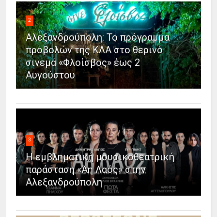
2
Αλεξανδρούπολη: Το πρόγραμμα
προβολών της ΚΛΑ στο θερινό
σινεμά «Φλοίσβος» έως 2
Αυγούστου
3
Η εμβληματική μουσικοθεατρική
παράσταση «Άη Λαός» στην
Αλεξανδρούπολη