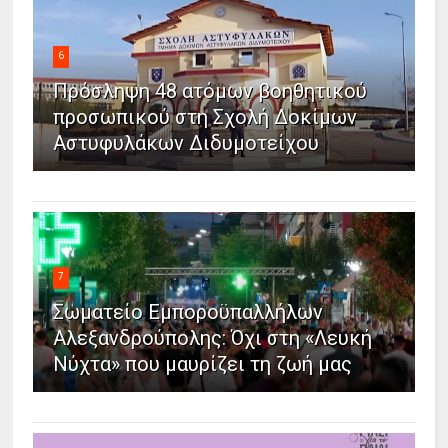
6
Πρόσληψη 48 ατόμων βοηθητικού
προσωπικού στη Σχολή Δοκίμων
Αστυφυλάκων Διδυμοτείχου
7
Σωματείο Εμποροϋπαλλήλων
Αλεξανδρούπολης: Όχι στη «Λευκή
Νύχτα» που μαυρίζει τη ζωή μας