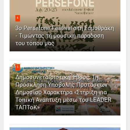
4
3ο Persefone Festival στη Σαμοθράκη
- Τιμώντας τη μουσική παράδοση
του τόπου μας
5
Δημοσυνεταιριστική Έβρος: 1η
Πρόσκληση Υποβολής Προτάσεων
Δημοσίου Χαρακτήρα «Στήριξη για
Τοπική Ανάπτυξη μέσω του LEADER
ΤΑΠΤοΚ»