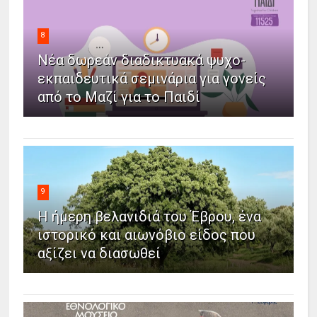
8
Νέα δωρεάν διαδικτυακά ψυχο-
εκπαιδευτικά σεμινάρια για γονείς
από το Μαζί για το Παιδί
9
Η ήμερη βελανιδιά του Έβρου, ένα
ιστορικό και αιωνόβιο είδος που
αξίζει να διασωθεί