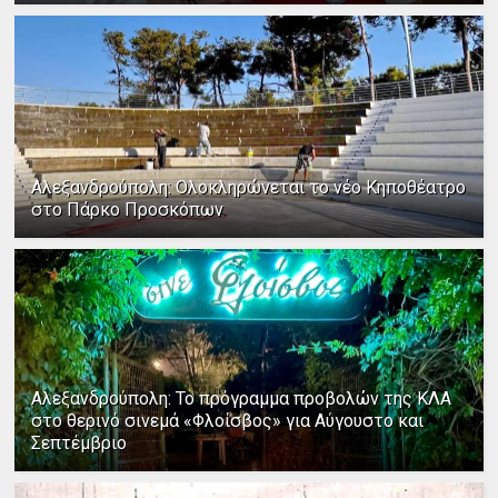
Αλεξανδρούπολη: Ολοκληρώνεται το νέο Κηποθέατρο
στο Πάρκο Προσκόπων
Αλεξανδρούπολη: Το πρόγραμμα προβολών της ΚΛΑ
στο θερινό σινεμά «Φλοίσβος» για Αύγουστο και
Σεπτέμβριο