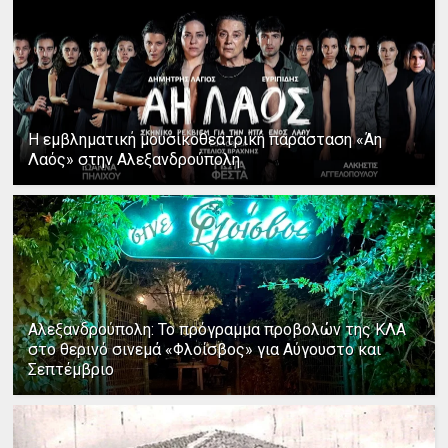
Η εμβληματική μουσικοθεατρική παράσταση «Άη
Λαός» στην Αλεξανδρούπολη
Αλεξανδρούπολη: Το πρόγραμμα προβολών της ΚΛΑ
στο θερινό σινεμά «Φλοίσβος» για Αύγουστο και
Σεπτέμβριο