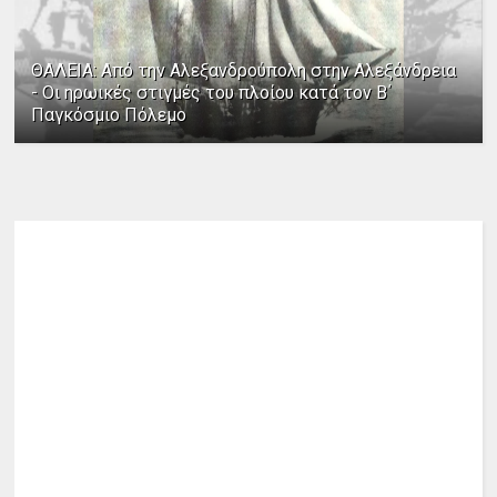
ΘΑΛΕΙΑ: Από την Αλεξανδρούπολη στην Αλεξάνδρεια
- Οι ηρωικές στιγμές του πλοίου κατά τον Β΄
Παγκόσμιο Πόλεμο