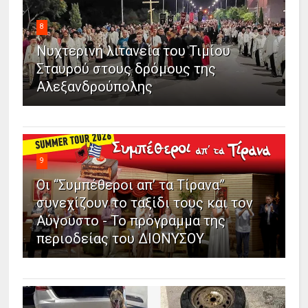
8
Νυχτερινή λιτανεία του Τιμίου
Σταυρού στους δρόμους της
Αλεξανδρούπολης
9
Οι “Συμπέθεροι απ’ τα Τίρανα”
συνεχίζουν το ταξίδι τους και τον
Αύγουστο - Το πρόγραμμα της
περιοδείας του ΔΙΟΝΥΣΟΥ