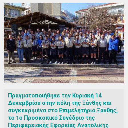
Πραγματοποιήθηκε την Κυριακή 14
Δεκεμβρίου στην πόλη της Ξάνθης και
συγκεκριμένα στο Επιμελητήριο Ξάνθης,
το 1ο Προσκοπικό Συνέδριο της
Περιφερειακής Εφορείας Ανατολικής