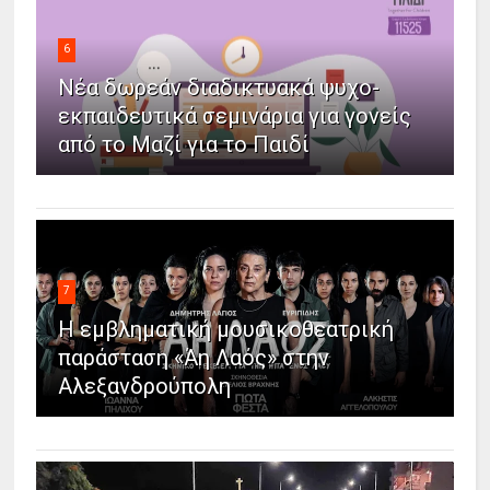
6
Νέα δωρεάν διαδικτυακά ψυχο-
εκπαιδευτικά σεμινάρια για γονείς
από το Μαζί για το Παιδί
7
Η εμβληματική μουσικοθεατρική
παράσταση «Άη Λαός» στην
Αλεξανδρούπολη