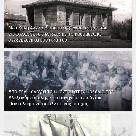
Νέα Χηλή Αλεξανδρούπολης: Ένας τόπος που
επιφυλάσσει εκπλήξεις με τα κρυμμένα κι
ανεξερεύνητα μυστικά του
Από την Παλαγία του Πόντου στην Παλαγία της
Αλεξανδρούπολης - Το πανηγύρι του Αγίου
Παντελεήμονα σε αλλοτινές εποχές