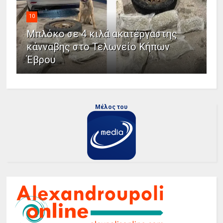
10
Μπλόκο σε 4 κιλά ακατέργαστης
κάνναβης στο Τελωνείο Κήπων
Έβρου
Μέλος του