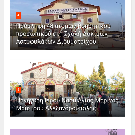
4
Πρόσληψη 48 ατόμων βοηθητικού
προσωπικού στη Σχολή Δοκίμων
Αστυφυλάκων Διδυμοτείχου
5
Πανήγυρη Ιερού Ναού Αγίας Μαρίνας
Μαΐστρου Αλεξανδρούπολης