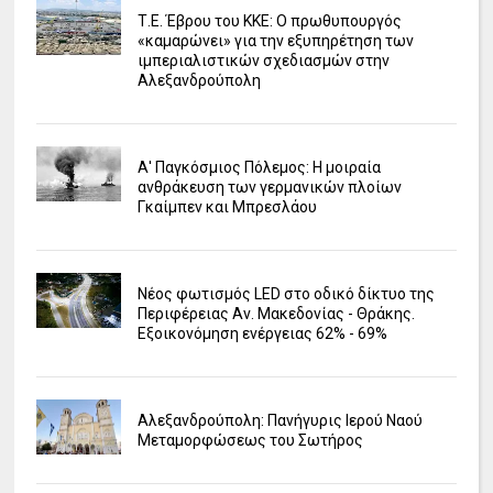
Τ.Ε. Έβρου του ΚΚΕ: Ο πρωθυπουργός
«καμαρώνει» για την εξυπηρέτηση των
ιμπεριαλιστικών σχεδιασμών στην
Αλεξανδρούπολη
Α' Παγκόσμιος Πόλεμος: Η μοιραία
ανθράκευση των γερμανικών πλοίων
Γκαίμπεν και Μπρεσλάου
Νέος φωτισμός LED στο οδικό δίκτυο της
Περιφέρειας Αν. Μακεδονίας - Θράκης.
Εξοικονόμηση ενέργειας 62% - 69%
Αλεξανδρούπολη: Πανήγυρις Ιερού Ναού
Μεταμορφώσεως του Σωτήρος