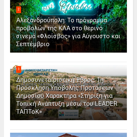
2
Αλεξανδρούπολη: Το πρόγραμμα
προβολών της ΚΛΑ στο θερινό
σινεμά «Φλοίσβος» για Αύγουστο και
Σεπτέμβριο
3
Δημοσυνεταιριστική Έβρος: 1η
Πρόσκληση Υποβολής Προτάσεων
Δημοσίου Χαρακτήρα «Στήριξη για
Τοπική Ανάπτυξη μέσω του LEADER
ΤΑΠΤοΚ»