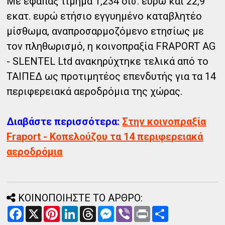
Με εφάπαξ τίμημα 1,234 δισ. ευρώ και 22,9
εκατ. ευρώ ετήσιο εγγυημένο καταβλητέο
μίσθωμα, αναπροσαρμοζόμενο ετησίως με
τον πληθωρισμό, η κοινοπραξία FRAPORT AG
- SLENTEL Ltd ανακηρύχτηκε τελικά από το
ΤΑΙΠΕΔ ως προτιμητέος επενδυτής για τα 14
περιφερειακά αεροδρόμια της χώρας.
Διαβάστε περισσότερα:
Στην κοινοπραξία
Fraport - Κοπελούζου τα 14 περιφερειακά
αεροδρόμια
ΚΟΙΝΟΠΟΙΗΣΤΕ ΤΟ ΑΡΘΡΟ:
F
X
P
L
T
M
V
P
Α
a
i
i
h
e
i
r
ν