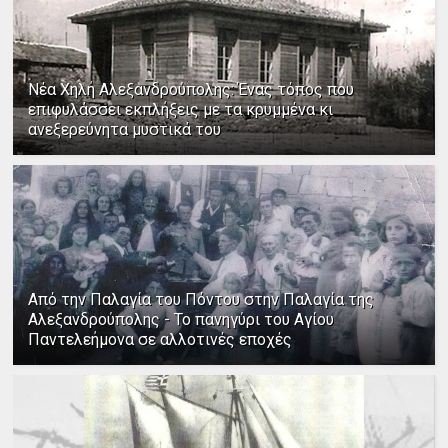
Νέα Χηλή Αλεξανδρούπολης: Ένας τόπος που
επιφυλάσσει εκπλήξεις με τα κρυμμένα κι
ανεξερεύνητα μυστικά του
Από την Παλαγία του Πόντου στην Παλαγία της
Αλεξανδρούπολης - Το πανηγύρι του Αγίου
Παντελεήμονα σε αλλοτινές εποχές