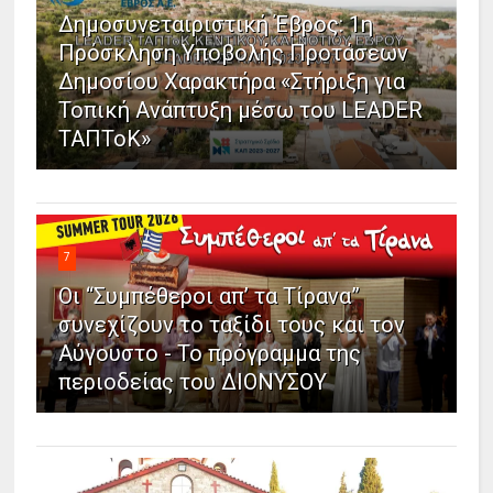
Δημοσυνεταιριστική Έβρος: 1η
Πρόσκληση Υποβολής Προτάσεων
Δημοσίου Χαρακτήρα «Στήριξη για
Τοπική Ανάπτυξη μέσω του LEADER
ΤΑΠΤοΚ»
7
Οι “Συμπέθεροι απ’ τα Τίρανα”
συνεχίζουν το ταξίδι τους και τον
Αύγουστο - Το πρόγραμμα της
περιοδείας του ΔΙΟΝΥΣΟΥ