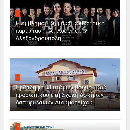
4
Η εμβληματική μουσικοθεατρική
παράσταση «Άη Λαός» στην
Αλεξανδρούπολη
5
Πρόσληψη 48 ατόμων βοηθητικού
προσωπικού στη Σχολή Δοκίμων
Αστυφυλάκων Διδυμοτείχου
6