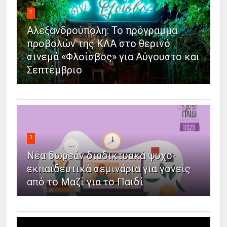
2
Αλεξανδρούπολη: Το πρόγραμμα
προβολών της ΚΛΑ στο θερινό
σινεμά «Φλοίσβος» για Αύγουστο και
Σεπτέμβριο
3
Νέα δωρεάν διαδικτυακά ψυχο-
εκπαιδευτικά σεμινάρια για γονείς
από το Μαζί για το Παιδί