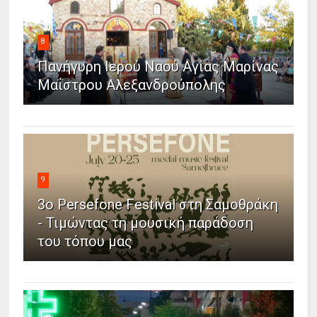
8
Πανήγυρη Ιερού Ναού Αγίας Μαρίνας
Μαΐστρου Αλεξανδρούπολης
9
3ο Persefone Festival στη Σαμοθράκη
- Τιμώντας τη μουσική παράδοση
του τόπου μας