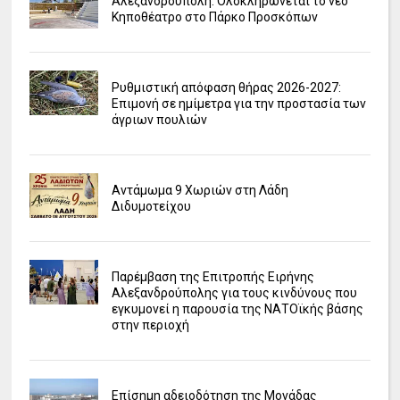
Αλεξανδρούπολη: Ολοκληρώνεται το νέο
Κηποθέατρο στο Πάρκο Προσκόπων
Ρυθμιστική απόφαση θήρας 2026-2027:
Επιμονή σε ημίμετρα για την προστασία των
άγριων πουλιών
Αντάμωμα 9 Χωριών στη Λάδη
Διδυμοτείχου
Παρέμβαση της Επιτροπής Ειρήνης
Αλεξανδρούπολης για τους κινδύνους που
εγκυμονεί η παρουσία της ΝΑΤΟϊκής βάσης
στην περιοχή
Επίσημη αδειοδότηση της Μονάδας