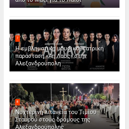
7
Η εμβληματική μουσικοθεατρική
παράσταση «Άη Λαός» στην
Αλεξανδρούπολη
8
Νυχτερινή λιτανεία του Τιμίου
Σταυρού στους δρόμους της
Αλεξανδρούπολης