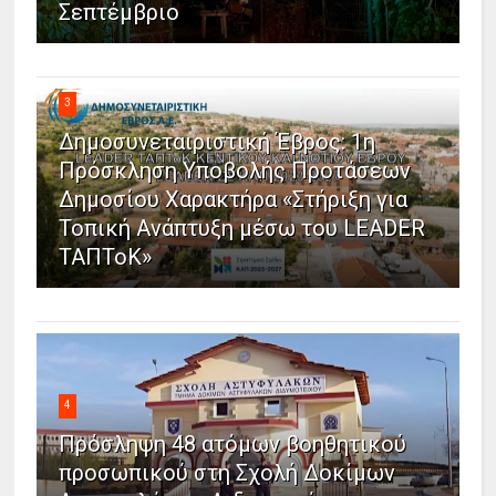
Σεπτέμβριο
3
Δημοσυνεταιριστική Έβρος: 1η
Πρόσκληση Υποβολής Προτάσεων
Δημοσίου Χαρακτήρα «Στήριξη για
Τοπική Ανάπτυξη μέσω του LEADER
ΤΑΠΤοΚ»
4
Πρόσληψη 48 ατόμων βοηθητικού
προσωπικού στη Σχολή Δοκίμων