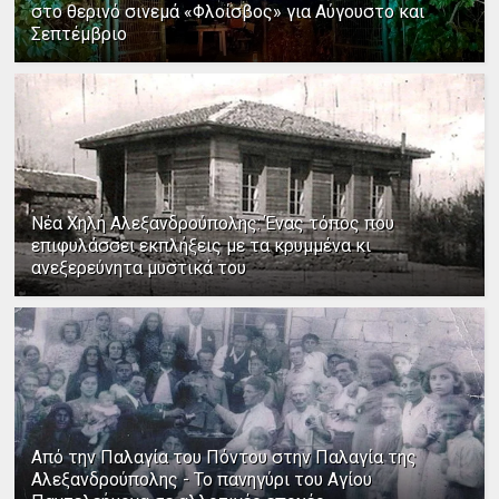
στο θερινό σινεμά «Φλοίσβος» για Αύγουστο και
Σεπτέμβριο
Νέα Χηλή Αλεξανδρούπολης: Ένας τόπος που
επιφυλάσσει εκπλήξεις με τα κρυμμένα κι
ανεξερεύνητα μυστικά του
Από την Παλαγία του Πόντου στην Παλαγία της
Αλεξανδρούπολης - Το πανηγύρι του Αγίου