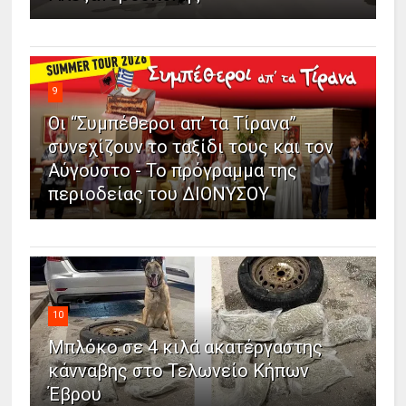
9
Οι “Συμπέθεροι απ’ τα Τίρανα”
συνεχίζουν το ταξίδι τους και τον
Αύγουστο - Το πρόγραμμα της
περιοδείας του ΔΙΟΝΥΣΟΥ
10
Μπλόκο σε 4 κιλά ακατέργαστης
κάνναβης στο Τελωνείο Κήπων
Έβρου