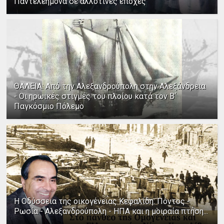
Παντελεήμονα σε αλλοτινές εποχές
ΘΑΛΕΙΑ: Από την Αλεξανδρούπολη στην Αλεξάνδρεια
- Οι ηρωικές στιγμές του πλοίου κατά τον Β΄
Παγκόσμιο Πόλεμο
Η Οδύσσεια της οικογένειας Κεφαλίδη: Πόντος -
Ρωσία - Αλεξανδρούπολη - ΗΠΑ και η μοιραία πτήση...