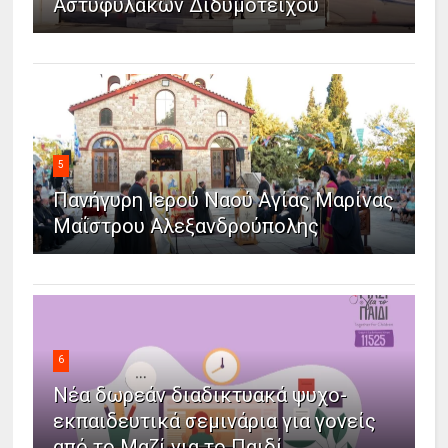
Αστυφυλάκων Διδυμοτείχου
5
Πανήγυρη Ιερού Ναού Αγίας Μαρίνας
Μαΐστρου Αλεξανδρούπολης
6
Νέα δωρεάν διαδικτυακά ψυχο-
εκπαιδευτικά σεμινάρια για γονείς
από το Μαζί για το Παιδί