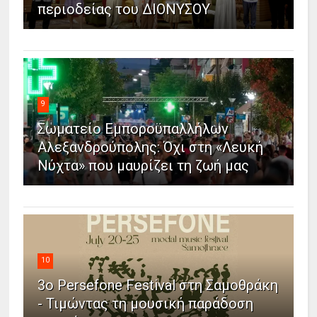
περιοδείας του ΔΙΟΝΥΣΟΥ
9
Σωματείο Εμποροϋπαλλήλων
Αλεξανδρούπολης: Όχι στη «Λευκή
Νύχτα» που μαυρίζει τη ζωή μας
10
3ο Persefone Festival στη Σαμοθράκη
- Τιμώντας τη μουσική παράδοση