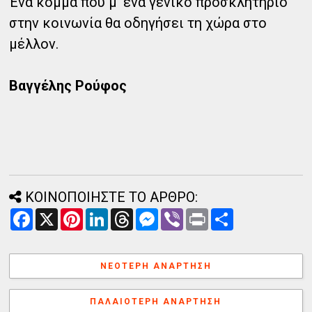
Ένα κόμμα που μ’ ένα γενικό προσκλητήριο
στην κοινωνία θα οδηγήσει τη χώρα στο
μέλλον.
Βαγγέλης Ρούφος
ΚΟΙΝΟΠΟΙΗΣΤΕ ΤΟ ΑΡΘΡΟ:
F
X
P
L
T
M
V
P
Α
a
i
i
h
e
i
r
ν
c
n
n
r
s
b
i
τ
e
t
k
e
s
e
n
α
b
e
e
a
e
r
t
λ
ΝΕΌΤΕΡΗ ΑΝΆΡΤΗΣΗ
o
r
d
d
n
λ
o
e
I
s
g
α
k
s
n
e
γ
ΠΑΛΑΙΌΤΕΡΗ ΑΝΆΡΤΗΣΗ
t
r
ή