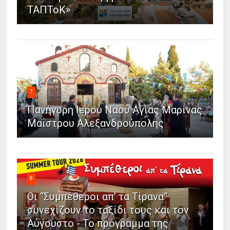
ΤΑΠΤοΚ»
7
Πανήγυρη Ιερού Ναού Αγίας Μαρίνας
Μαΐστρου Αλεξανδρούπολης
8
Οι “Συμπέθεροι απ’ τα Τίρανα”
συνεχίζουν το ταξίδι τους και τον
Αύγουστο - Το πρόγραμμα της