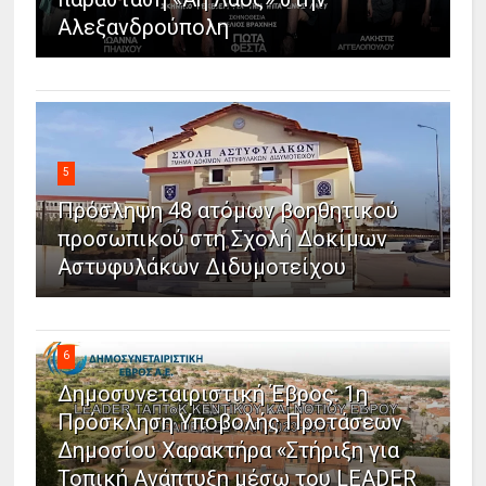
Αλεξανδρούπολη
5
Πρόσληψη 48 ατόμων βοηθητικού
προσωπικού στη Σχολή Δοκίμων
Αστυφυλάκων Διδυμοτείχου
6
Δημοσυνεταιριστική Έβρος: 1η
Πρόσκληση Υποβολής Προτάσεων
Δημοσίου Χαρακτήρα «Στήριξη για
Τοπική Ανάπτυξη μέσω του LEADER