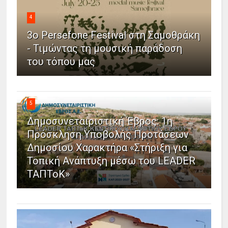
4
3ο Persefone Festival στη Σαμοθράκη
- Τιμώντας τη μουσική παράδοση
του τόπου μας
5
Δημοσυνεταιριστική Έβρος: 1η
Πρόσκληση Υποβολής Προτάσεων
Δημοσίου Χαρακτήρα «Στήριξη για
Τοπική Ανάπτυξη μέσω του LEADER
ΤΑΠΤοΚ»