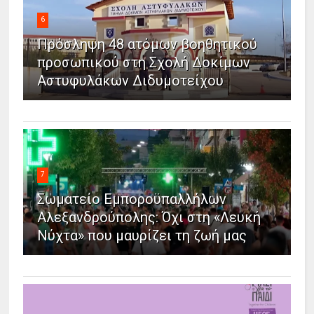
6
Πρόσληψη 48 ατόμων βοηθητικού
προσωπικού στη Σχολή Δοκίμων
Αστυφυλάκων Διδυμοτείχου
7
Σωματείο Εμποροϋπαλλήλων
Αλεξανδρούπολης: Όχι στη «Λευκή
Νύχτα» που μαυρίζει τη ζωή μας