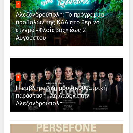
2
Αλεξανδρούπολη: Το πρόγραμμα
προβολών της ΚΛΑ στο θερινό
σινεμά «Φλοίσβος» έως 2
Αυγούστου
3
Η εμβληματική μουσικοθεατρική
παράσταση «Άη Λαός» στην
Αλεξανδρούπολη