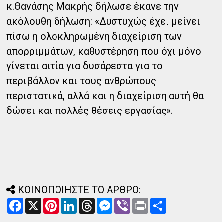
κ.Θανάσης Μακρής δήλωσε έκανε την
ακόλουθη δήλωση: «Δυστυχώς έχει μείνει
πίσω η ολοκληρωμένη διαχείριση των
απορριμμάτων, καθυστέρηση που όχι μόνο
γίνεται αιτία για δυσάρεστα για το
περιβάλλον και τους ανθρώπους
περιστατικά, αλλά και η διαχείριση αυτή θα
δώσει και πολλές θέσεις εργασίας».
ΚΟΙΝΟΠΟΙΗΣΤΕ ΤΟ ΑΡΘΡΟ:
F
X
P
L
T
M
V
P
Α
a
i
i
h
e
i
r
ν
c
n
n
r
s
b
i
τ