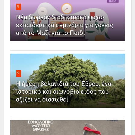
8
Νέα δωρεάν διαδικτυακά ψυχο-
εκπαιδευτικά σεμινάρια για γονείς
από το Μαζί για το Παιδί
9
Η ήμερη βελανιδιά του Έβρου, ένα
ιστορικό και αιωνόβιο είδος που
αξίζει να διασωθεί