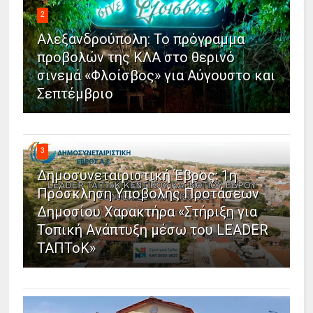
2
Αλεξανδρούπολη: Το πρόγραμμα
προβολών της ΚΛΑ στο θερινό
σινεμά «Φλοίσβος» για Αύγουστο και
Σεπτέμβριο
3
Δημοσυνεταιριστική Έβρος: 1η
Πρόσκληση Υποβολής Προτάσεων
Δημοσίου Χαρακτήρα «Στήριξη για
Τοπική Ανάπτυξη μέσω του LEADER
ΤΑΠΤοΚ»