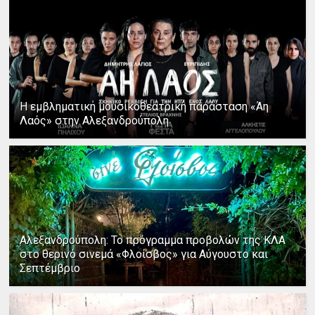
Η εμβληματική μουσικοθεατρική παράσταση «Άη
Λαός» στην Αλεξανδρούπολη
Αλεξανδρούπολη: Το πρόγραμμα προβολών της ΚΛΑ
στο θερινό σινεμά «Φλοίσβος» για Αύγουστο και
Σεπτέμβριο