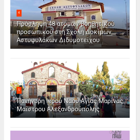
4
Πρόσληψη 48 ατόμων βοηθητικού
προσωπικού στη Σχολή Δοκίμων
Αστυφυλάκων Διδυμοτείχου
5
Πανήγυρη Ιερού Ναού Αγίας Μαρίνας
Μαΐστρου Αλεξανδρούπολης