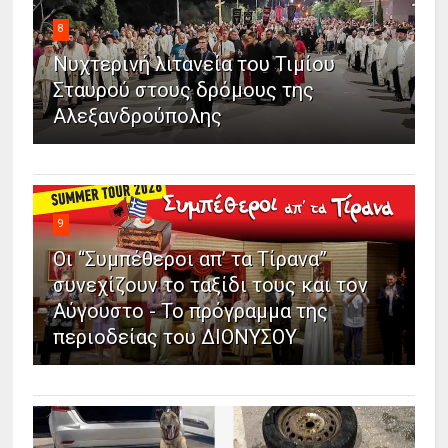
8
Νυχτερινή λιτανεία του Τιμίου
Σταυρού στους δρόμους της
Αλεξανδρούπολης
9
Οι “Συμπέθεροι απ’ τα Τίρανα”
συνεχίζουν το ταξίδι τους και τον
Αύγουστο - Το πρόγραμμα της
περιοδείας του ΔΙΟΝΥΣΟΥ