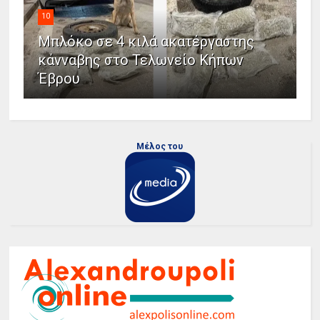
10
Μπλόκο σε 4 κιλά ακατέργαστης
κάνναβης στο Τελωνείο Κήπων
Έβρου
Μέλος του