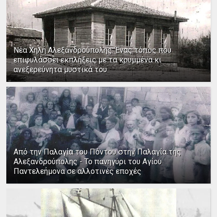
Νέα Χηλή Αλεξανδρούπολης: Ένας τόπος που
επιφυλάσσει εκπλήξεις με τα κρυμμένα κι
ανεξερεύνητα μυστικά του
Από την Παλαγία του Πόντου στην Παλαγία της
Αλεξανδρούπολης - Το πανηγύρι του Αγίου
Παντελεήμονα σε αλλοτινές εποχές