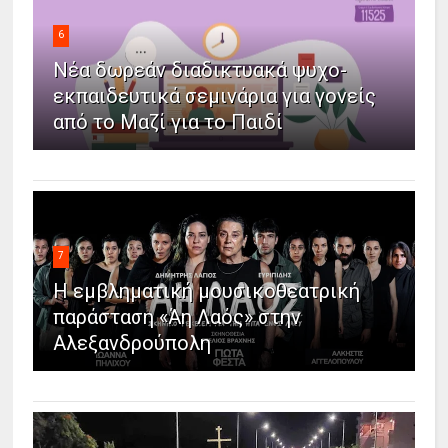
6
Νέα δωρεάν διαδικτυακά ψυχο-
εκπαιδευτικά σεμινάρια για γονείς
από το Μαζί για το Παιδί
7
Η εμβληματική μουσικοθεατρική
παράσταση «Άη Λαός» στην
Αλεξανδρούπολη