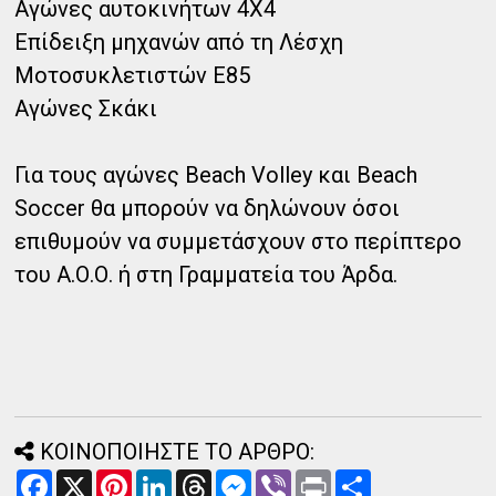
Αγώνες αυτοκινήτων 4Χ4
Επίδειξη μηχανών από τη Λέσχη
Μοτοσυκλετιστών Ε85
Αγώνες Σκάκι
Για τους αγώνες Beach Volley και Beach
Soccer θα μπορούν να δηλώνουν όσοι
επιθυμούν να συμμετάσχουν στο περίπτερο
του Α.Ο.Ο. ή στη Γραμματεία του Άρδα.
ΚΟΙΝΟΠΟΙΗΣΤΕ ΤΟ ΑΡΘΡΟ:
F
X
P
L
T
M
V
P
Α
a
i
i
h
e
i
r
ν