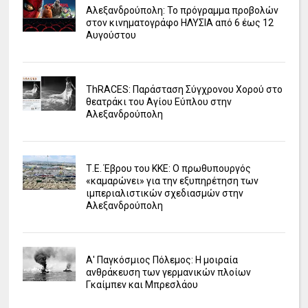
Αλεξανδρούπολη: Το πρόγραμμα προβολών
στον κινηματογράφο ΗΛΥΣΙΑ από 6 έως 12
Αυγούστου
ΤhRACES: Παράσταση Σύγχρονου Χορού στο
θεατράκι του Αγίου Εύπλου στην
Αλεξανδρούπολη
Τ.Ε. Έβρου του ΚΚΕ: Ο πρωθυπουργός
«καμαρώνει» για την εξυπηρέτηση των
ιμπεριαλιστικών σχεδιασμών στην
Αλεξανδρούπολη
Α' Παγκόσμιος Πόλεμος: Η μοιραία
ανθράκευση των γερμανικών πλοίων
Γκαίμπεν και Μπρεσλάου