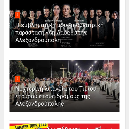
7
Η εμβληματική μουσικοθεατρική
παράσταση «Άη Λαός» στην
Αλεξανδρούπολη
8
Νυχτερινή λιτανεία του Τιμίου
Σταυρού στους δρόμους της
Αλεξανδρούπολης