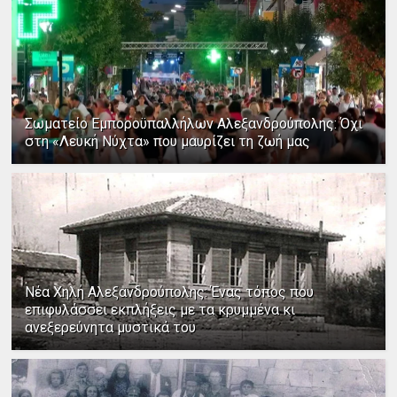
Σωματείο Εμποροϋπαλλήλων Αλεξανδρούπολης: Όχι
στη «Λευκή Νύχτα» που μαυρίζει τη ζωή μας
Νέα Χηλή Αλεξανδρούπολης: Ένας τόπος που
επιφυλάσσει εκπλήξεις με τα κρυμμένα κι
ανεξερεύνητα μυστικά του