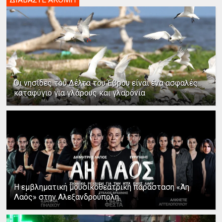
Οι νησίδες του Δέλτα του Έβρου είναι ένα ασφαλές
καταφύγιο για γλάρους και γλαρόνια
Η εμβληματική μουσικοθεατρική παράσταση «Άη
Λαός» στην Αλεξανδρούπολη