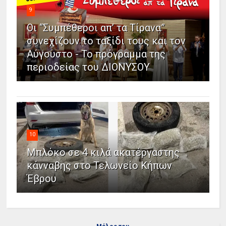
9
Οι “Συμπέθεροι απ’ τα Τίρανα”
συνεχίζουν το ταξίδι τους και τον
Αύγουστο - Το πρόγραμμα της
περιοδείας του ΔΙΟΝΥΣΟΥ
10
Μπλόκο σε 4 κιλά ακατέργαστης
κάνναβης στο Τελωνείο Κήπων
Έβρου