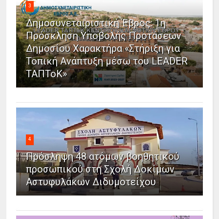
3
Δημοσυνεταιριστική Έβρος: 1η
Πρόσκληση Υποβολής Προτάσεων
Δημοσίου Χαρακτήρα «Στήριξη για
Τοπική Ανάπτυξη μέσω του LEADER
ΤΑΠΤοΚ»
4
Πρόσληψη 48 ατόμων βοηθητικού
προσωπικού στη Σχολή Δοκίμων
Αστυφυλάκων Διδυμοτείχου