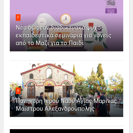
5
Νέα δωρεάν διαδικτυακά ψυχο-
εκπαιδευτικά σεμινάρια για γονείς
από το Μαζί για το Παιδί
6
Πανήγυρη Ιερού Ναού Αγίας Μαρίνας
Μαΐστρου Αλεξανδρούπολης