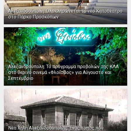
Αλεξανδρούπολη: Ολοκληρώνεται το νέο Κηποθέατρο
στο Πάρκο Προσκόπων
Αλεξανδρούπολη: Το πρόγραμμα προβολών της ΚΛΑ
στο θερινό σινεμά «Φλοίσβος» για Αύγουστο και
Σεπτέμβριο
Νέα Χηλή Αλεξανδρούπολης: Ένας τόπος που