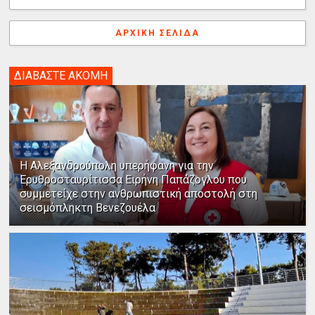
ΑΡΧΙΚΉ ΣΕΛΊΔΑ
ΔΙΑΒΑΣΤΕ ΑΚΟΜΗ
Η Αλεξανδρούπολη υπερήφανη για την
Ερυθροσταυρίτισσα Ειρήνη Παπάζογλου που
συμμετείχε στην ανθρωπιστική αποστολή στη
σεισμόπληκτη Βενεζουέλα