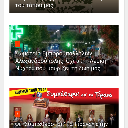
του τόπου μας
5
Σωματείο Εμποροϋπαλλήλων
Αλεξανδρούπολης: Όχι στη «Λευκή
Νύχτα» που μαυρίζει τη ζωή μας
6
Οι «Συμπέθεροι απ’ τα Τίρανα» στην