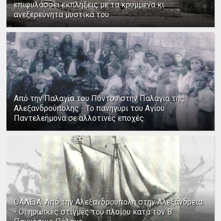
επιφυλάσσει εκπλήξεις με τα κρυμμένα κι
ανεξερεύνητα μυστικά του
Από την Παλαγία του Πόντου στην Παλαγία της
Αλεξανδρούπολης - Το πανηγύρι του Αγίου
Παντελεήμονα σε αλλοτινές εποχές
ΘΑΛΕΙΑ: Από την Αλεξανδρούπολη στην Αλεξάνδρεια
- Οι ηρωικές στιγμές του πλοίου κατά τον Β΄