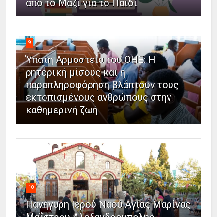
από το Μαζί για το Παιδί
9
Ύπατη Αρμοστεία του ΟΗΕ: Η
ρητορική μίσους και η
παραπληροφόρηση βλάπτουν τους
εκτοπισμένους ανθρώπους στην
καθημερινή ζωή
10
Πανήγυρη Ιερού Ναού Αγίας Μαρίνας