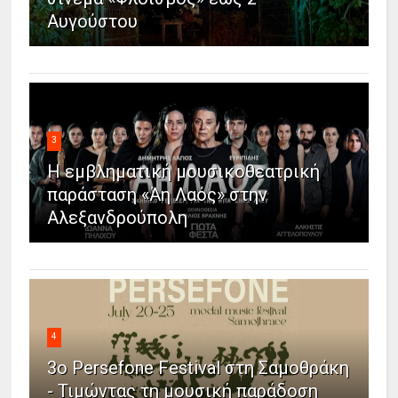
Αυγούστου
3
Η εμβληματική μουσικοθεατρική
παράσταση «Άη Λαός» στην
Αλεξανδρούπολη
4
3ο Persefone Festival στη Σαμοθράκη
- Τιμώντας τη μουσική παράδοση