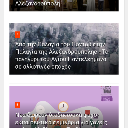
Αλεξανδρούπολη
7
Από την Παλαγία του Πόντου στην
Παλαγία της Αλεξανδρούπολης - Το
πανηγύρι του Αγίου Παντελεήμονα
σε αλλοτινές εποχές
8
Νέα δωρεάν διαδικτυακά ψυχο-
εκπαιδευτικά σεμινάρια για γονείς