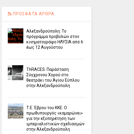
ΠΡΟΣΦΑΤΑ ΑΡΘΡΑ
Αλεξανδρούπολη: Το
πρόγραμμα προβολών στον
κινηματογράφο ΗΛΥΣΙΑ από 6
έως 12 Αυγούστου
ΤhRACES: Παράσταση
Σύγχρονου Χορού στο
θεατράκι του Αγίου Εύπλου
στην Αλεξανδρούπολη
Τ.Ε. Έβρου του ΚΚΕ: Ο
πρωθυπουργός «καμαρώνει»
για την εξυπηρέτηση των
ιμπεριαλιστικών σχεδιασμών
στην Αλεξανδρούπολη