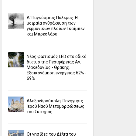
Α' Παγκόσμιος Πόλεμος: Η
μοιραία ανθράκευση των
γερμανικών πλοίων Γκαίμπεν
και Μπρεσλάου
Νέος φωτισμός LED στο οδικό
δίκτυο της Περιφέρειας Αν.
Μακεδονίας - Θράκης.
Εξοικονόμηση ενέργειας 62% -
69%
Αλεξανδρούπολη: Πανήγυρις
Ιερού Ναού Μεταμορφώσεως
του Σωτήρος
Οι νησίδες του Δέλτα του