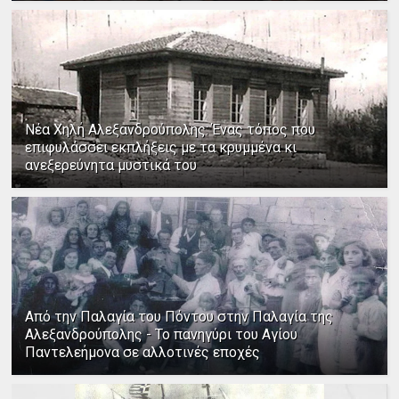
Νέα Χηλή Αλεξανδρούπολης: Ένας τόπος που
επιφυλάσσει εκπλήξεις με τα κρυμμένα κι
ανεξερεύνητα μυστικά του
Από την Παλαγία του Πόντου στην Παλαγία της
Αλεξανδρούπολης - Το πανηγύρι του Αγίου
Παντελεήμονα σε αλλοτινές εποχές