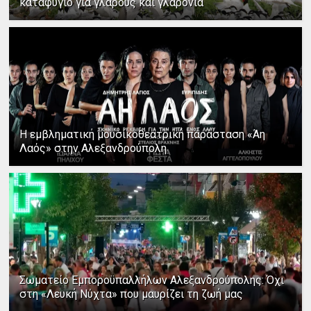
καταφύγιο για γλάρους και γλαρόνια
Η εμβληματική μουσικοθεατρική παράσταση «Άη
Λαός» στην Αλεξανδρούπολη
Σωματείο Εμποροϋπαλλήλων Αλεξανδρούπολης: Όχι
στη «Λευκή Νύχτα» που μαυρίζει τη ζωή μας