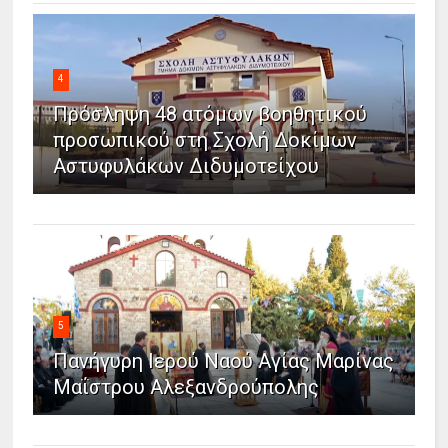
4
Πρόσληψη 48 ατόμων βοηθητικού
προσωπικού στη Σχολή Δοκίμων
Αστυφυλάκων Διδυμοτείχου
5
Πανήγυρη Ιερού Ναού Αγίας Μαρίνας
Μαΐστρου Αλεξανδρούπολης