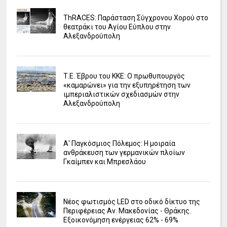
ΤhRACES: Παράσταση Σύγχρονου Χορού στο
θεατράκι του Αγίου Εύπλου στην
Αλεξανδρούπολη
Τ.Ε. Έβρου του ΚΚΕ: Ο πρωθυπουργός
«καμαρώνει» για την εξυπηρέτηση των
ιμπεριαλιστικών σχεδιασμών στην
Αλεξανδρούπολη
Α' Παγκόσμιος Πόλεμος: Η μοιραία
ανθράκευση των γερμανικών πλοίων
Γκαίμπεν και Μπρεσλάου
Νέος φωτισμός LED στο οδικό δίκτυο της
Περιφέρειας Αν. Μακεδονίας - Θράκης.
Εξοικονόμηση ενέργειας 62% - 69%