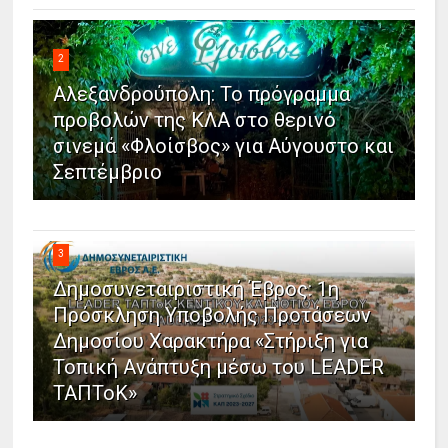
2
Αλεξανδρούπολη: Το πρόγραμμα
προβολών της ΚΛΑ στο θερινό
σινεμά «Φλοίσβος» για Αύγουστο και
Σεπτέμβριο
3
Δημοσυνεταιριστική Έβρος: 1η
Πρόσκληση Υποβολής Προτάσεων
Δημοσίου Χαρακτήρα «Στήριξη για
Τοπική Ανάπτυξη μέσω του LEADER
ΤΑΠΤοΚ»