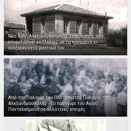
Νέα Χηλή Αλεξανδρούπολης: Ένας τόπος που
επιφυλάσσει εκπλήξεις με τα κρυμμένα κι
ανεξερεύνητα μυστικά του
Από την Παλαγία του Πόντου στην Παλαγία της
Αλεξανδρούπολης - Το πανηγύρι του Αγίου
Παντελεήμονα σε αλλοτινές εποχές