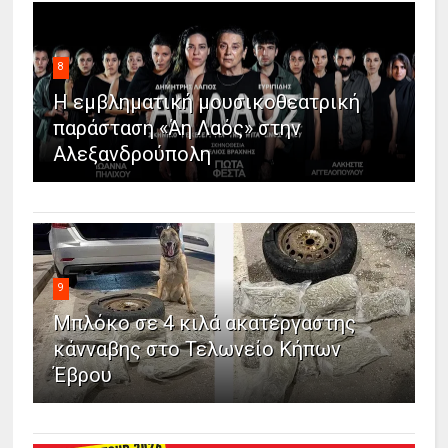
8
Η εμβληματική μουσικοθεατρική
παράσταση «Άη Λαός» στην
Αλεξανδρούπολη
9
Μπλόκο σε 4 κιλά ακατέργαστης
κάνναβης στο Τελωνείο Κήπων
Έβρου