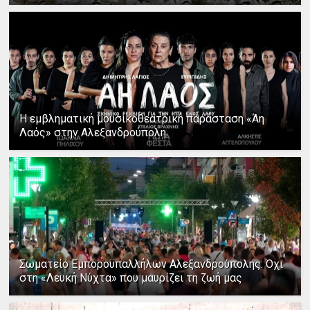
Η εμβληματική μουσικοθεατρική παράσταση «Άη
Λαός» στην Αλεξανδρούπολη
Σωματείο Εμποροϋπαλλήλων Αλεξανδρούπολης: Όχι
στη «Λευκή Νύχτα» που μαυρίζει τη ζωή μας