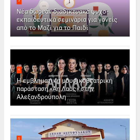
3
Νέα δωρεάν διαδικτυακά ψυχο-
εκπαιδευτικά σεμινάρια για γονείς
από το Μαζί για το Παιδί
4
Η εμβληματική μουσικοθεατρική
παράσταση «Άη Λαός» στην
Αλεξανδρούπολη
5