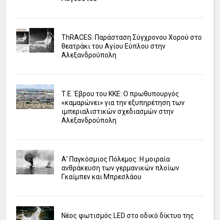
ΤhRACES: Παράσταση Σύγχρονου Χορού στο
θεατράκι του Αγίου Εύπλου στην
Αλεξανδρούπολη
Τ.Ε. Έβρου του ΚΚΕ: Ο πρωθυπουργός
«καμαρώνει» για την εξυπηρέτηση των
ιμπεριαλιστικών σχεδιασμών στην
Αλεξανδρούπολη
Α' Παγκόσμιος Πόλεμος: Η μοιραία
ανθράκευση των γερμανικών πλοίων
Γκαίμπεν και Μπρεσλάου
Νέος φωτισμός LED στο οδικό δίκτυο της