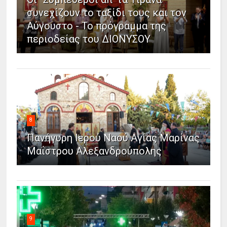
συνεχίζουν το ταξίδι τους και τον
Αύγουστο - Το πρόγραμμα της
περιοδείας του ΔΙΟΝΥΣΟΥ
8
Πανήγυρη Ιερού Ναού Αγίας Μαρίνας
Μαΐστρου Αλεξανδρούπολης
9