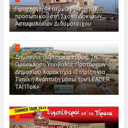
Πρόσληψη 48 ατόμων βοηθητικού
προσωπικού στη Σχολή Δοκίμων
Αστυφυλάκων Διδυμοτείχου
6
Δημοσυνεταιριστική Έβρος: 1η
Πρόσκληση Υποβολής Προτάσεων
Δημοσίου Χαρακτήρα «Στήριξη για
Τοπική Ανάπτυξη μέσω του LEADER
ΤΑΠΤοΚ»
7
Οι “Συμπέθεροι απ’ τα Τίρανα”