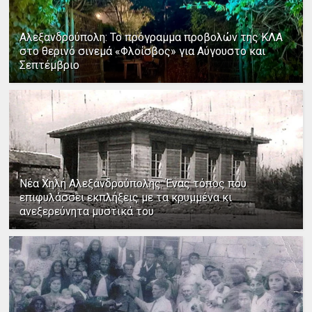
Αλεξανδρούπολη: Το πρόγραμμα προβολών της ΚΛΑ
στο θερινό σινεμά «Φλοίσβος» για Αύγουστο και
Σεπτέμβριο
Νέα Χηλή Αλεξανδρούπολης: Ένας τόπος που
επιφυλάσσει εκπλήξεις με τα κρυμμένα κι
ανεξερεύνητα μυστικά του