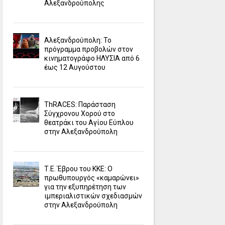
Αλεξανδρούπολης
Αλεξανδρούπολη: Το
πρόγραμμα προβολών στον
κινηματογράφο ΗΛΥΣΙΑ από 6
έως 12 Αυγούστου
ΤhRACES: Παράσταση
Σύγχρονου Χορού στο
θεατράκι του Αγίου Εύπλου
στην Αλεξανδρούπολη
Τ.Ε. Έβρου του ΚΚΕ: Ο
πρωθυπουργός «καμαρώνει»
για την εξυπηρέτηση των
ιμπεριαλιστικών σχεδιασμών
στην Αλεξανδρούπολη