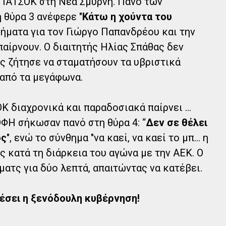
ΠΑΤΣΟΚ στη Νέα Σμύρνη. Πανό των
θύρα 3 ανέφερε "
Κάτω η χούντα του
νθήματα για τον Γιώργο Παπανδρέου και την
 παίρνουν. Ο διαιτητής Ηλίας Σπάθας δεν
ώς ζήτησε να σταματήσουν τα υβριστικά
 από τα μεγάφωνα.
Κ διαχρονικά και παραδοσιακά παίρνει …
ΟΦΗ σήκωσαν πανό στη θύρα 4: “
Δεν σε θέλει
ος
", ενώ το σύνθημα "να καεί, να καεί το μπ... η
 κατά τη διάρκεια του αγώνα με την ΑΕΚ. Ο
ματς για δύο λεπτά, απαιτώντας να κατέβει.
 πέσει η ξενόδουλη κυβέρνηση!