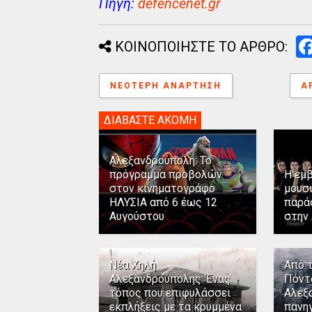
Πηγή:
defencenet.gr
ΚΟΙΝΟΠΟΙΗΣΤΕ ΤΟ ΑΡΘΡΟ:
ΝΕΌΤΕΡΗ ΑΝΆΡΤΗΣΗ
Α
ΔΙΑΒΑΣΤΕ ΑΚΟΜΗ
Αλεξανδρούπολη: Το
πρόγραμμα προβολών
Η εμ
στον κινηματογράφο
μουσ
ΗΛΥΣΙΑ από 6 έως 12
παρά
Αυγούστου
στην
Νέα Χηλή
Από 
Αλεξανδρούπολης: Ένας
Πόντ
τόπος που επιφυλάσσει
Αλεξ
εκπλήξεις με τα κρυμμένα
πανηγ