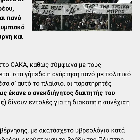
ρέου,
αι πανό
λυμπιακό
ύρνη και
 στο ΟΑΚΑ, καθώς σύμφωνα με τους
ται στα γήπεδα η ανάρτηση πανό με πολιτικό
έσα σ’ αυτό το πλαίσιο, οι παρατηρητές
όπως έκανε ο ανεκδιήγητος διαιτητής του
ης
) δίνουν εντολές για τη διακοπή ή συνέχιση
υβέρνησης, με ακατάσχετο υβρεολόγιο κατά
δρέου, ακούστηκαν το βράδυ της Πέμπτης