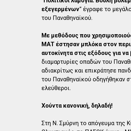
“
Πολιτικοί λαμόγια. Βουλή βολεμ
εξεγερμένων
” έγραφε το μεγάλ
του Παναθηναϊκού.
Με μεθόδους που χρησιμοποιούσ
MΑΤ έστησαν μπλόκα στον περιβ
αυτοκίνητα στις εξόδους για να
διαμαρτυρίες οπαδών του Παναθη
αδιακρίτως και επικράτησε πανδ
του Παναθηναϊκού οδηγήθηκαν στ
ελεύθεροι.
Xούντα κανονική, δηλαδή!
Στη Ν. Σμύρνη το απόγευμα της Κ