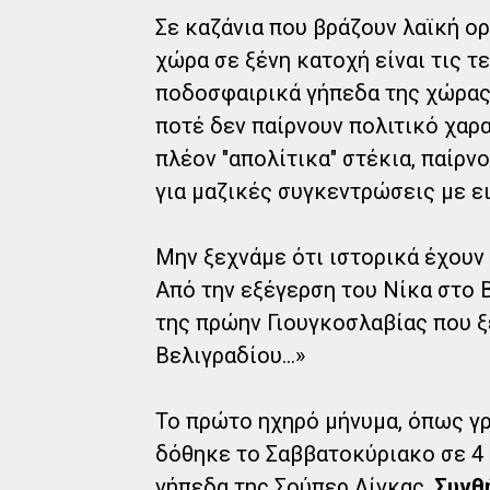
Σε καζάνια που βράζουν λαϊκή ορ
χώρα σε ξένη κατοχή είναι τις τ
ποδοσφαιρικά γήπεδα της χώρας
ποτέ δεν παίρνουν πολιτικό χαρ
πλέον "απολίτικα" στέκια, παίρν
για μαζικές συγκεντρώσεις με ε
Μην ξεχνάμε ότι ιστορικά έχουν
Από την εξέγερση του Νίκα στο Β
της πρώην Γιουγκοσλαβίας που 
Βελιγραδίου...»
Το πρώτο ηχηρό μήνυμα, όπως γ
δόθηκε το Σαββατοκύριακο σε 4 
γήπεδα της Σούπερ Λίγκας.
Συνθ