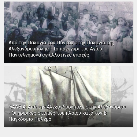
Από την Παλαγία του Πόντου στην Παλαγία της
Αλεξανδρούπολης - Το πανηγύρι του Αγίου
Παντελεήμονα σε αλλοτινές εποχές
ΘΑΛΕΙΑ: Από την Αλεξανδρούπολη στην Αλεξάνδρεια
- Οι ηρωικές στιγμές του πλοίου κατά τον Β΄
Παγκόσμιο Πόλεμο