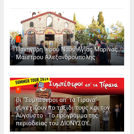
7
Πανήγυρη Ιερού Ναού Αγίας Μαρίνας
Μαΐστρου Αλεξανδρούπολης
8
Οι “Συμπέθεροι απ’ τα Τίρανα”
συνεχίζουν το ταξίδι τους και τον
Αύγουστο - Το πρόγραμμα της
περιοδείας του ΔΙΟΝΥΣΟΥ