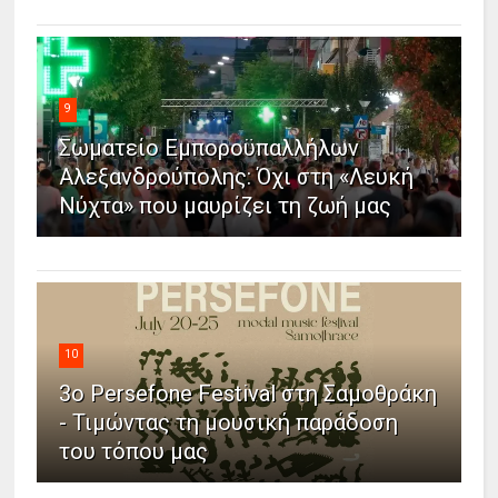
9
Σωματείο Εμποροϋπαλλήλων
Αλεξανδρούπολης: Όχι στη «Λευκή
Νύχτα» που μαυρίζει τη ζωή μας
10
3ο Persefone Festival στη Σαμοθράκη
- Τιμώντας τη μουσική παράδοση
του τόπου μας