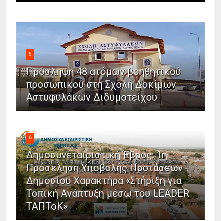
5
Πρόσληψη 48 ατόμων βοηθητικού
προσωπικού στη Σχολή Δοκίμων
Αστυφυλάκων Διδυμοτείχου
6
Δημοσυνεταιριστική Έβρος: 1η
Πρόσκληση Υποβολής Προτάσεων
Δημοσίου Χαρακτήρα «Στήριξη για
Τοπική Ανάπτυξη μέσω του LEADER
ΤΑΠΤοΚ»