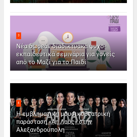
3
Νέα δωρεάν διαδικτυακά ψυχο-
εκπαιδευτικά σεμινάρια για γονείς
από το Μαζί για το Παιδί
4
Η εμβληματική μουσικοθεατρική
παράσταση «Άη Λαός» στην
Αλεξανδρούπολη