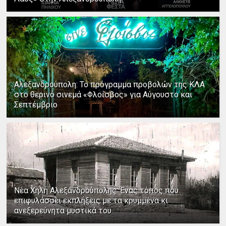
Αλεξανδρούπολη: Το πρόγραμμα προβολών της ΚΛΑ
στο θερινό σινεμά «Φλοίσβος» για Αύγουστο και
Σεπτέμβριο
Νέα Χηλή Αλεξανδρούπολης: Ένας τόπος που
επιφυλάσσει εκπλήξεις με τα κρυμμένα κι
ανεξερεύνητα μυστικά του