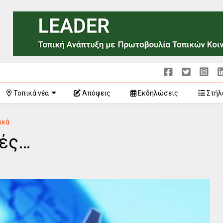
Τοπικά νέα
Απόψεις
Εκδηλώσεις
Στήλ
ικά
γές…