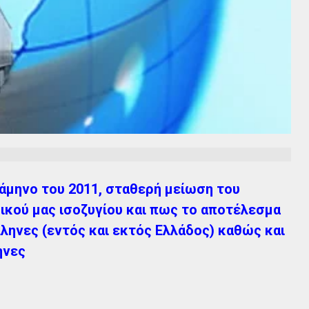
άμηνο του 2011, σταθερή μείωση του
ικού μας ισοζυγίου και πως το αποτέλεσμα
ληνες (εντός και εκτός Ελλάδος) καθώς και
ηνες