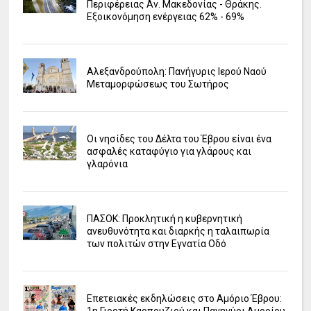
Περιφέρειας Αν. Μακεδονίας - Θράκης.
Εξοικονόμηση ενέργειας 62% - 69%
Αλεξανδρούπολη: Πανήγυρις Ιερού Ναού
Μεταμορφώσεως του Σωτήρος
Οι νησίδες του Δέλτα του Έβρου είναι ένα
ασφαλές καταφύγιο για γλάρους και
γλαρόνια
ΠΑΣΟΚ: Προκλητική η κυβερνητική
ανευθυνότητα και διαρκής η ταλαιπωρία
των πολιτών στην Εγνατία Οδό
Επετειακές εκδηλώσεις στο Αμόριο Έβρου:
1η Γιορτή Καρπουζιού και Πανηγύρι Αμορίου