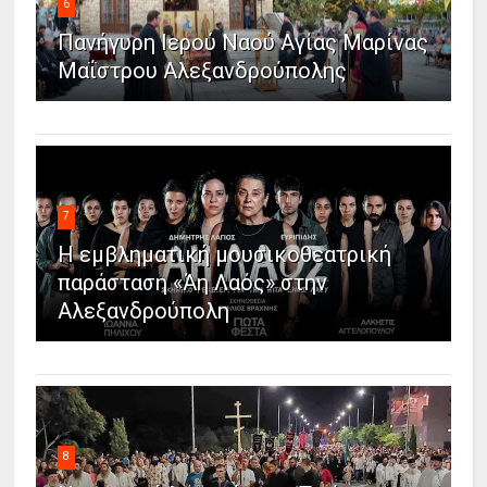
6
Πανήγυρη Ιερού Ναού Αγίας Μαρίνας
Μαΐστρου Αλεξανδρούπολης
7
Η εμβληματική μουσικοθεατρική
παράσταση «Άη Λαός» στην
Αλεξανδρούπολη
8