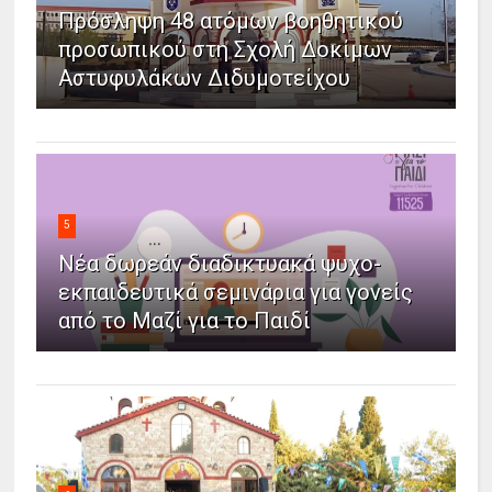
Πρόσληψη 48 ατόμων βοηθητικού
προσωπικού στη Σχολή Δοκίμων
Αστυφυλάκων Διδυμοτείχου
5
Νέα δωρεάν διαδικτυακά ψυχο-
εκπαιδευτικά σεμινάρια για γονείς
από το Μαζί για το Παιδί