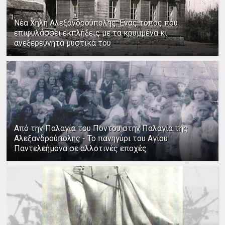
Νέα Χηλή Αλεξανδρούπολης: Ένας τόπος που
επιφυλάσσει εκπλήξεις με τα κρυμμένα κι
ανεξερεύνητα μυστικά του
Από την Παλαγία του Πόντου στην Παλαγία της
Αλεξανδρούπολης - Το πανηγύρι του Αγίου
Παντελεήμονα σε αλλοτινές εποχές