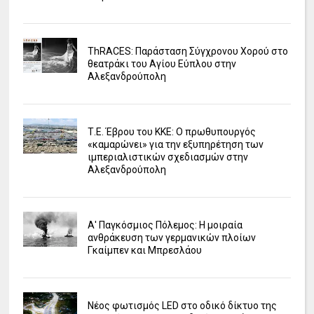
ΤhRACES: Παράσταση Σύγχρονου Χορού στο
θεατράκι του Αγίου Εύπλου στην
Αλεξανδρούπολη
Τ.Ε. Έβρου του ΚΚΕ: Ο πρωθυπουργός
«καμαρώνει» για την εξυπηρέτηση των
ιμπεριαλιστικών σχεδιασμών στην
Αλεξανδρούπολη
Α' Παγκόσμιος Πόλεμος: Η μοιραία
ανθράκευση των γερμανικών πλοίων
Γκαίμπεν και Μπρεσλάου
Νέος φωτισμός LED στο οδικό δίκτυο της