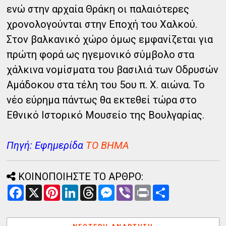
ενώ στην αρχαία Θράκη οι παλαιότερες
χρονολογούνται στην Εποχή του Χαλκού.
Στον βαλκανικό χώρο όμως εμφανίζεται για
πρώτη φορά ως ηγεμονικό σύμβολο στα
χάλκινα νομίσματα του βασιλιά των Οδρυσών
Αμάδοκου στα τέλη του 5ου π. Χ. αιώνα. Το
νέο εύρημα πάντως θα εκτεθεί τώρα στο
Εθνικό Ιστορικό Μουσείο της Βουλγαρίας.
Πηγή: Εφημερίδα
ΤΟ ΒΗΜΑ
ΚΟΙΝΟΠΟΙΗΣΤΕ ΤΟ ΑΡΘΡΟ:
F
X
P
L
T
M
V
P
Α
a
i
i
h
e
i
r
ν
c
n
n
r
s
b
i
τ
e
t
k
e
s
e
n
α
b
e
e
a
e
r
t
λ