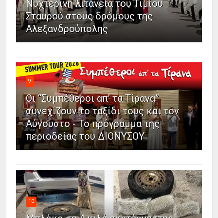
Νυχτερινή λιτανεία του Τιμίου
Σταυρού στους δρόμους της
Αλεξανδρούπολης
9
Οι “Συμπέθεροι απ’ τα Τίρανα”
συνεχίζουν το ταξίδι τους και τον
Αύγουστο - Το πρόγραμμα της
περιοδείας του ΔΙΟΝΥΣΟΥ
10