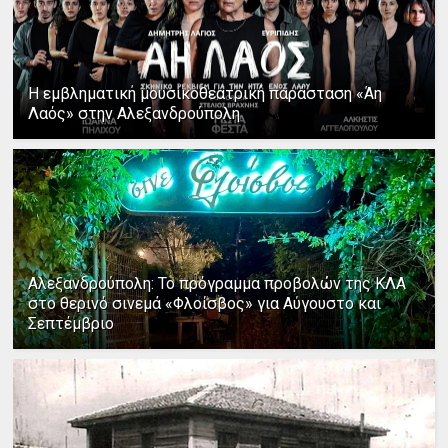
Η εμβληματική μουσικοθεατρική παράσταση «Άη
Λαός» στην Αλεξανδρούπολη
Αλεξανδρούπολη: Το πρόγραμμα προβολών της ΚΛΑ
στο θερινό σινεμά «Φλοίσβος» για Αύγουστο και
Σεπτέμβριο