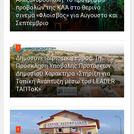
προβολών της ΚΛΑ στο θερινό
σινεμά «Φλοίσβος» για Αύγουστο και
Σεπτέμβριο
3
Δημοσυνεταιριστική Έβρος: 1η
Πρόσκληση Υποβολής Προτάσεων
Δημοσίου Χαρακτήρα «Στήριξη για
Τοπική Ανάπτυξη μέσω του LEADER
ΤΑΠΤοΚ»
4