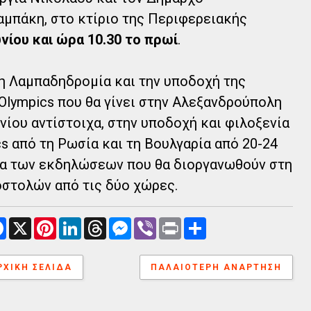
μπάκη, στο κτίριο της Περιφερειακής
υνίου και ώρα 10.30 το πρωί
.
η Λαμπαδηδρομία και την υποδοχή της
 Olympics που θα γίνει στην Αλεξανδρούπολη
υνίου αντίστοιχα, στην υποδοχή και φιλοξενία
s από τη Ρωσία και τη Βουλγαρία από 20-24
μα των εκδηλώσεων που θα διοργανωθούν στη
οστολών από τις δύο χώρες.
F
X
P
L
T
M
V
P
Α
a
i
i
h
e
i
r
ν
c
n
n
r
s
b
i
τ
e
t
k
e
s
e
n
α
ΡΧΙΚΉ ΣΕΛΊΔΑ
b
e
e
a
e
ΠΑΛΑΙΌΤΕΡΗ ΑΝΆΡΤΗΣΗ
r
t
λ
o
r
d
d
n
λ
o
e
I
s
g
α
k
s
n
e
γ