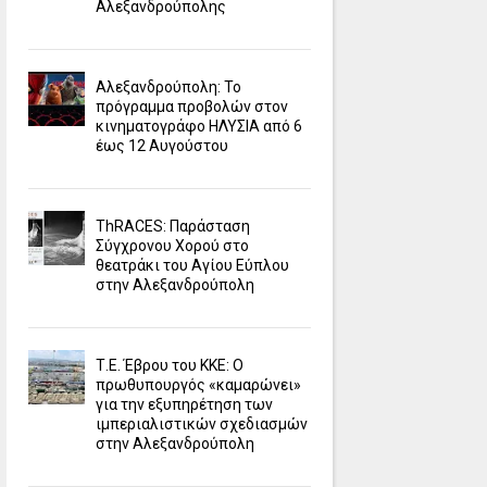
Αλεξανδρούπολης
Αλεξανδρούπολη: Το
πρόγραμμα προβολών στον
κινηματογράφο ΗΛΥΣΙΑ από 6
έως 12 Αυγούστου
ΤhRACES: Παράσταση
Σύγχρονου Χορού στο
θεατράκι του Αγίου Εύπλου
στην Αλεξανδρούπολη
Τ.Ε. Έβρου του ΚΚΕ: Ο
πρωθυπουργός «καμαρώνει»
για την εξυπηρέτηση των
ιμπεριαλιστικών σχεδιασμών
στην Αλεξανδρούπολη