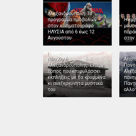
Αλεξανδρούπολη: Το
πρόγραμμα προβολών
Η εμ
στον κινηματογράφο
μουσ
ΗΛΥΣΙΑ από 6 έως 12
παρά
Αυγούστου
στην
Νέα Χηλή
Από 
Αλεξανδρούπολης: Ένας
Πόντ
τόπος που επιφυλάσσει
Αλεξ
εκπλήξεις με τα κρυμμένα
πανηγ
κι ανεξερεύνητα μυστικά
Παντ
του
αλλο