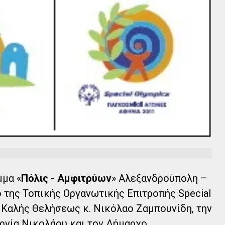
μμα «
Πόλις - Αμφιτρύων
» Αλεξανδρούπολη –
 της Τοπικής Οργανωτικής Επιτροπής Special
 Καλής Θελήσεως κ. Νικόλαο Ζαμπουνίδη, την
ργία Νικολάου και τον Δήμαρχο