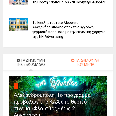
1η Γιορτή Καρπουζιού και Πανηγύρι Αμορίου
Το Εκκλησιαστικό Μουσείο
Αλεξανδρούπολης αποκτά σύγχρονη
ψηφιακή παρουσία με την ευγενική χορηγία
της NN Advertising
ΤΑ ΔΗΜΟΦΙΛΗ
ΤΑ ΔΗΜΟΦΙΛΗ
ΤΗΣ ΕΒΔΟΜΑΔΑΣ
ΤΟΥ ΜΗΝΑ
1
Αλεξανδρούπολη: Το πρόγραμμα
προβολών της ΚΛΑ στο θερινό
σινεμά «Φλοίσβος» έως 2
Αυγούστου