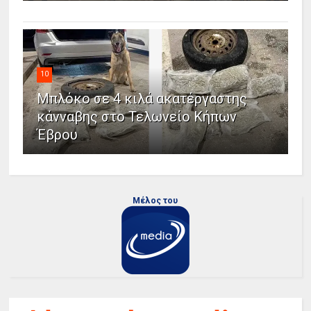
10
Μπλόκο σε 4 κιλά ακατέργαστης
κάνναβης στο Τελωνείο Κήπων
Έβρου
Μέλος του