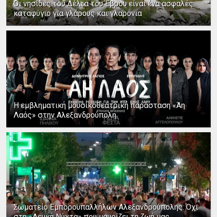
Οι νησίδες του Δέλτα του Έβρου είναι ένα ασφαλές
καταφύγιο για γλάρους και γλαρόνια
Η εμβληματική μουσικοθεατρική παράσταση «Άη
Λαός» στην Αλεξανδρούπολη
Σωματείο Εμποροϋπαλλήλων Αλεξανδρούπολης: Όχι
στη «Λευκή Νύχτα» που μαυρίζει τη ζωή μας