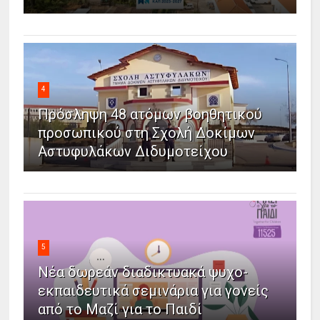
4
Πρόσληψη 48 ατόμων βοηθητικού
προσωπικού στη Σχολή Δοκίμων
Αστυφυλάκων Διδυμοτείχου
5
Νέα δωρεάν διαδικτυακά ψυχο-
εκπαιδευτικά σεμινάρια για γονείς
από το Μαζί για το Παιδί