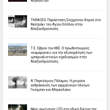
Αυγούστου
ΤhRACES: Παράσταση Σύγχρονου Χορού στο
θεατράκι του Αγίου Εύπλου στην
Αλεξανδρούπολη
Τ.Ε. Έβρου του ΚΚΕ: Ο πρωθυπουργός
«καμαρώνει» για την εξυπηρέτηση των
ιμπεριαλιστικών σχεδιασμών στην
Αλεξανδρούπολη
Α' Παγκόσμιος Πόλεμος: Η μοιραία
ανθράκευση των γερμανικών πλοίων
Γκαίμπεν και Μπρεσλάου
Νέος φωτισμός LED στο οδικό δίκτυο της