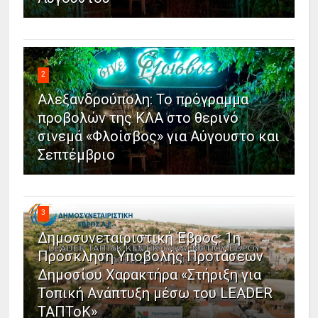
2
Αλεξανδρούπολη: Το πρόγραμμα
προβολών της ΚΛΑ στο θερινό
σινεμά «Φλοίσβος» για Αύγουστο και
Σεπτέμβριο
3
Δημοσυνεταιριστική Έβρος: 1η
Πρόσκληση Υποβολής Προτάσεων
Δημοσίου Χαρακτήρα «Στήριξη για
Τοπική Ανάπτυξη μέσω του LEADER
ΤΑΠΤοΚ»