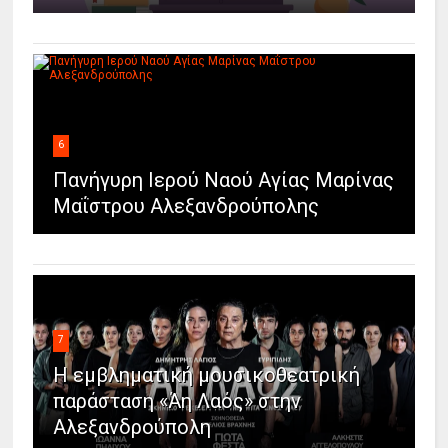
6
Πανήγυρη Ιερού Ναού Αγίας Μαρίνας
Μαΐστρου Αλεξανδρούπολης
7
Η εμβληματική μουσικοθεατρική
παράσταση «Άη Λαός» στην
Αλεξανδρούπολη