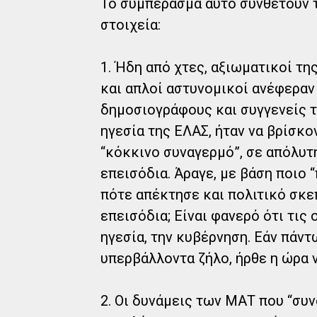
Το συμπέρασμα αυτό συνθέτουν 
στοιχεία:
1. Ήδη από χτες, αξιωματικοί τη
και απλοί αστυνομικοί ανέφεραν
δημοσιογράφους και συγγενείς το
ηγεσία της ΕΛΑΣ, ήταν να βρίσκο
“κόκκινο συναγερμό”, σε απόλυτ
επεισόδια. Άραγε, με βάση ποιο 
πότε απέκτησε και πολιτικό σκε
επεισόδια; Είναι φανερό ότι τις 
ηγεσία, την κυβέρνηση. Εάν πάντ
υπερβάλλοντα ζήλο, ήρθε η ώρα 
2. Οι δυνάμεις των ΜΑΤ που “συν