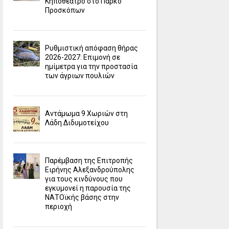
Κηποθέατρο στο Πάρκο
Προσκόπων
Ρυθμιστική απόφαση θήρας
2026-2027: Επιμονή σε
ημίμετρα για την προστασία
των άγριων πουλιών
Αντάμωμα 9 Χωριών στη
Λάδη Διδυμοτείχου
Παρέμβαση της Επιτροπής
Ειρήνης Αλεξανδρούπολης
για τους κινδύνους που
εγκυμονεί η παρουσία της
ΝΑΤΟϊκής βάσης στην
περιοχή