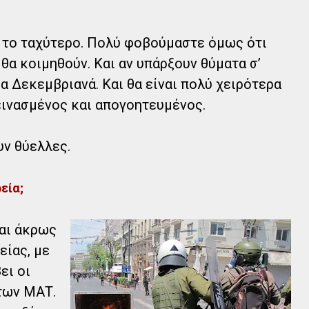
ί το ταχύτερο. Πολύ φοβούμαστε όμως ότι
α κοιμηθούν. Και αν υπάρξουν θύματα σ’
έα Δεκεμβριανά. Και θα είναι πολύ χειρότερα
πεινασμένος και απογοητευμένος.
υν θύελλες.
εία;
και άκρως
είας, με
ει οι
των ΜΑΤ.