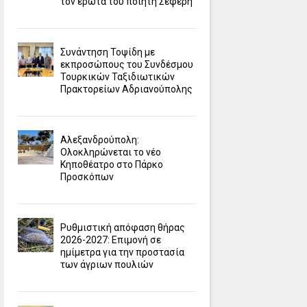
τον έρωτα του ποιητή Σεφέρη
Συνάντηση Τοψίδη με
εκπροσώπους του Συνδέσμου
Τουρκικών Ταξιδιωτικών
Πρακτορείων Αδριανούπολης
Αλεξανδρούπολη:
Ολοκληρώνεται το νέο
Κηποθέατρο στο Πάρκο
Προσκόπων
Ρυθμιστική απόφαση θήρας
2026-2027: Επιμονή σε
ημίμετρα για την προστασία
των άγριων πουλιών