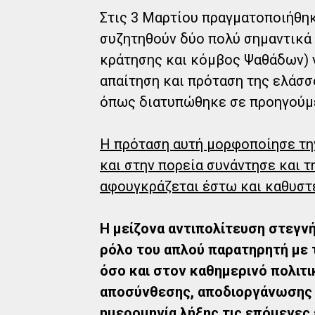
Στις 3 Μαρτίου πραγματοποιήθηκ
συζητηθούν δύο πολύ σημαντικά
κράτησης και κόμβος Ψαθάδων) 
απαίτηση και πρόταση της ελάσσ
όπως διατυπώθηκε σε προηγούμε
Η πρόταση αυτή μορφοποίησε τη
και στην πορεία συνάντησε και 
αφουγκράζεται έστω και καθυστε
Η μείζονα αντιπολίτευση στεγνή
ρόλο του απλού παρατηρητή με τ
όσο και στον καθημερινό πολιτ
αποσύνθεσης, αποδιοργάνωσης 
ημερομηνία λήξης τις επόμενες 