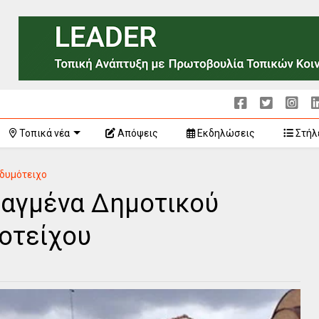
Τοπικά νέα
Απόψεις
Εκδηλώσεις
Στήλ
δυμότειχο
ραγμένα Δημοτικού
οτείχου