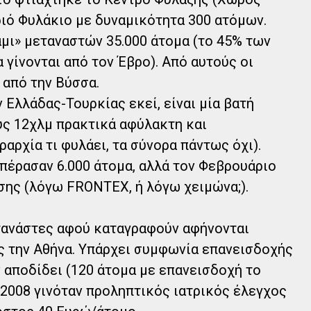
ιό Φυλάκιο με δυναμικότητα 300 ατόμων.
μι» μεταναστών 35.000 άτομα (το 45% των
γίνονται από τον Έβρο). Από αυτούς οι
 από την Βύσσα.
 Ελλάδας-Τουρκίας εκεί, είναι μία βατή
ς 12χλμ πρακτικά αφύλακτη και
αρχία τι φυλάει, τα σύνορα πάντως όχι).
πέρασαν 6.000 άτομα, αλλά τον Φεβρουάριο
ωσης (λόγω FRONTEX, ή λόγω χειμώνα;).
τανάστες αφού καταγραφούν αφήνονται
ς την Αθήνα. Υπάρχει συμφωνία επανεισδοχής
ν αποδίδει (120 άτομα με επανεισδοχή το
 2008 γινόταν προληπτικός ιατρικός έλεγχος