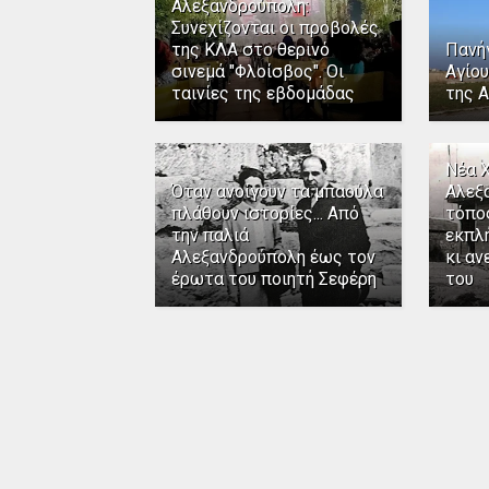
Αλεξανδρούπολη:
Συνεχίζονται οι προβολές
της ΚΛΑ στο θερινό
Πανή
σινεμά "Φλοίσβος". Οι
Αγίου
ταινίες της εβδομάδας
της 
Νέα 
Όταν ανοίγουν τα μπαούλα
Αλεξ
πλάθουν ιστορίες... Από
τόπο
την παλιά
εκπλή
Αλεξανδρούπολη έως τον
κι αν
έρωτα του ποιητή Σεφέρη
του