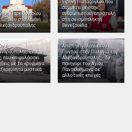
Ειρήνη Παπάζογλου που
συμμετείχε στην
γυρη Παρεκκλησίου
ανθρωπιστική αποστολή
 Εύπλου στο λιμάνι
στη σεισμόπληκτη
Αλεξανδρούπολης
Βενεζουέλα
Χηλή
Από την Παλαγία του
ανδρούπολης: Ένας
Πόντου στην Παλαγία της
ς που επιφυλάσσει
Αλεξανδρούπολης - Το
ξεις με τα κρυμμένα
πανηγύρι του Αγίου
εξερεύνητα μυστικά
Παντελεήμονα σε
αλλοτινές εποχές