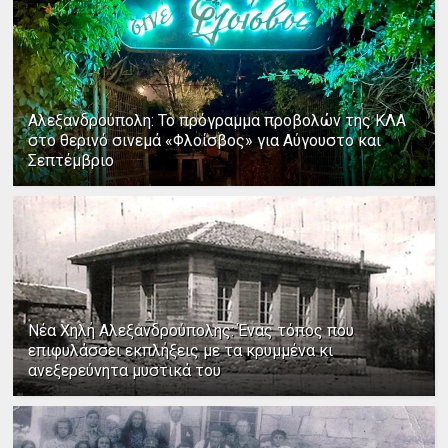
Αλεξανδρούπολη: Το πρόγραμμα προβολών της ΚΛΑ
στο θερινό σινεμά «Φλοίσβος» για Αύγουστο και
Σεπτέμβριο
Νέα Χηλή Αλεξανδρούπολης: Ένας τόπος που
επιφυλάσσει εκπλήξεις με τα κρυμμένα κι
ανεξερεύνητα μυστικά του