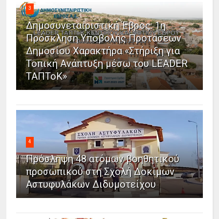
3
Δημοσυνεταιριστική Έβρος: 1η
Πρόσκληση Υποβολής Προτάσεων
Δημοσίου Χαρακτήρα «Στήριξη για
Τοπική Ανάπτυξη μέσω του LEADER
ΤΑΠΤοΚ»
4
Πρόσληψη 48 ατόμων βοηθητικού
προσωπικού στη Σχολή Δοκίμων
Αστυφυλάκων Διδυμοτείχου