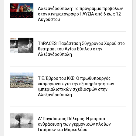
Αλεξανδρούπολη: Το πρόγραμμα προβολών
στον κινηματογράφο ΗΛΥΣΙΑ από 6 έως 12
Αυγούστου
ΤhRACES: Παράσταση Σύγχρονου Χορού στο
θεατράκι του Αγίου Εύπλου στην
Αλεξανδρούπολη
Τ.Ε. Έβρου του ΚΚΕ: Ο πρωθυπουργός
«καμαρώνει» για την εξυπηρέτηση των
ιμπεριαλιστικών σχεδιασμών στην
Αλεξανδρούπολη
Α' Παγκόσμιος Πόλεμος: Η μοιραία
ανθράκευση των γερμανικών πλοίων
Γκαίμπεν και Μπρεσλάου