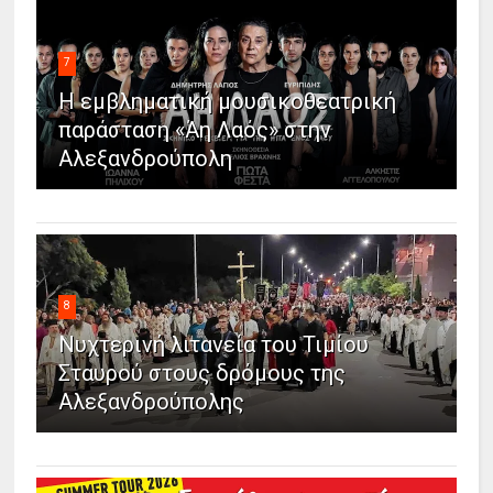
7
Η εμβληματική μουσικοθεατρική
παράσταση «Άη Λαός» στην
Αλεξανδρούπολη
8
Νυχτερινή λιτανεία του Τιμίου
Σταυρού στους δρόμους της
Αλεξανδρούπολης