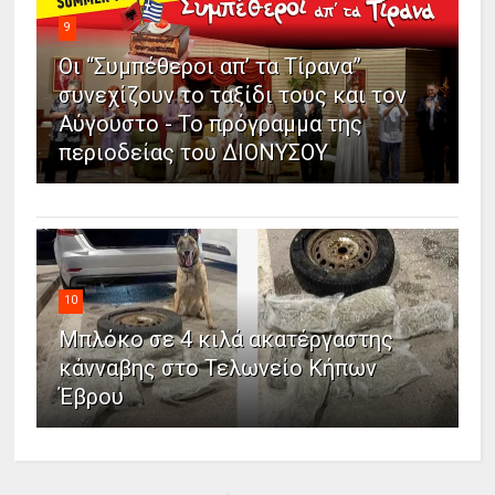
9
Οι “Συμπέθεροι απ’ τα Τίρανα”
συνεχίζουν το ταξίδι τους και τον
Αύγουστο - Το πρόγραμμα της
περιοδείας του ΔΙΟΝΥΣΟΥ
10
Μπλόκο σε 4 κιλά ακατέργαστης
κάνναβης στο Τελωνείο Κήπων
Έβρου