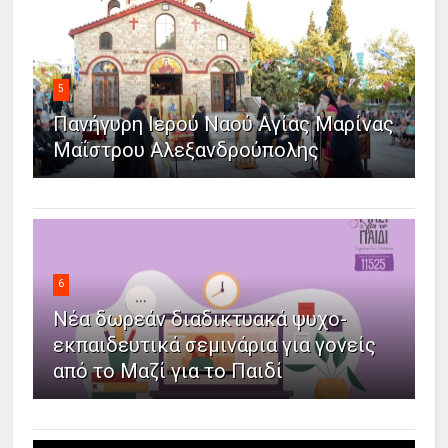
5
Πανήγυρη Ιερού Ναού Αγίας Μαρίνας
Μαΐστρου Αλεξανδρούπολης
6
Νέα δωρεάν διαδικτυακά ψυχο-
εκπαιδευτικά σεμινάρια για γονείς
από το Μαζί για το Παιδί