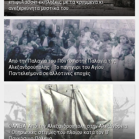
επιφυλάσσει εκπλήξεις με τα κρυμμένα κι
ανεξερεύνητα μυστικά του
Από την Παλαγία του Πόντου στην Παλαγία της
Αλεξανδρούπολης - Το πανηγύρι του Αγίου
Παντελεήμονα σε αλλοτινές εποχές
ΘΑΛΕΙΑ: Από την Αλεξανδρούπολη στην Αλεξάνδρεια
- Οι ηρωικές στιγμές του πλοίου κατά τον Β΄
Παγκόσμιο Πόλεμο