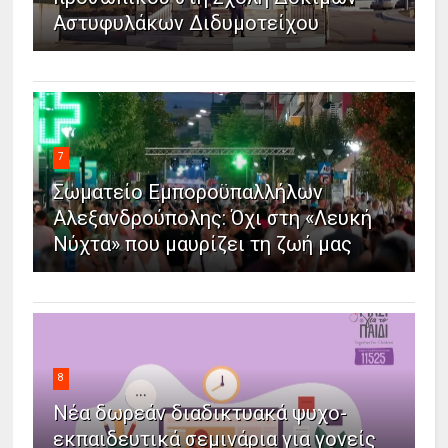
Αστυφυλάκων Διδυμοτείχου
7
Σωματείο Εμποροϋπαλλήλων
Αλεξανδρούπολης: Όχι στη «Λευκή
Νύχτα» που μαυρίζει τη ζωή μας
8
Νέα δωρεάν διαδικτυακά ψυχο-
εκπαιδευτικά σεμινάρια για γονείς