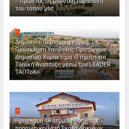
- Τιμώντας τη μουσική παράδοση
του τόπου μας
5
Δημοσυνεταιριστική Έβρος: 1η
Πρόσκληση Υποβολής Προτάσεων
Δημοσίου Χαρακτήρα «Στήριξη για
Τοπική Ανάπτυξη μέσω του LEADER
ΤΑΠΤοΚ»
6
Πρόσληψη 48 ατόμων βοηθητικού
προσωπικού στη Σχολή Δοκίμων