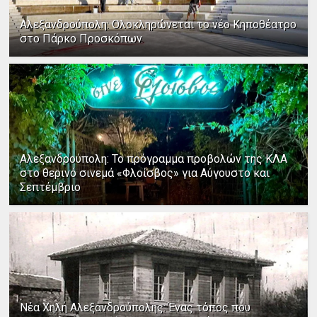
Αλεξανδρούπολη: Ολοκληρώνεται το νέο Κηποθέατρο
στο Πάρκο Προσκόπων
Αλεξανδρούπολη: Το πρόγραμμα προβολών της ΚΛΑ
στο θερινό σινεμά «Φλοίσβος» για Αύγουστο και
Σεπτέμβριο
Νέα Χηλή Αλεξανδρούπολης: Ένας τόπος που