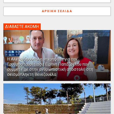
ΑΡΧΙΚΉ ΣΕΛΊΔΑ
ΔΙΑΒΑΣΤΕ ΑΚΟΜΗ
Η Αλεξανδρούπολη υπερήφανη για την
Ερυθροσταυρίτισσα Ειρήνη Παπάζογλου που
συμμετείχε στην ανθρωπιστική αποστολή στη
σεισμόπληκτη Βενεζουέλα