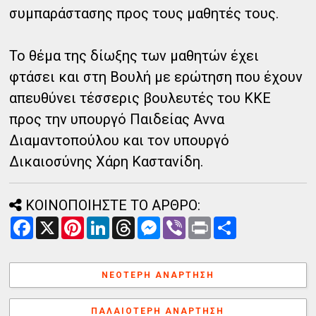
συμπαράστασης προς τους μαθητές τους.
Το θέμα της δίωξης των μαθητών έχει
φτάσει και στη Βουλή με ερώτηση που έχουν
απευθύνει τέσσερις βουλευτές του ΚΚΕ
προς την υπουργό Παιδείας Αννα
Διαμαντοπούλου και τον υπουργό
Δικαιοσύνης Χάρη Καστανίδη.
ΚΟΙΝΟΠΟΙΗΣΤΕ ΤΟ ΑΡΘΡΟ:
F
X
P
L
T
M
V
P
Α
a
i
i
h
e
i
r
ν
c
n
n
r
s
b
i
τ
e
t
k
e
s
e
n
α
b
e
e
a
e
r
t
λ
ΝΕΌΤΕΡΗ ΑΝΆΡΤΗΣΗ
o
r
d
d
n
λ
o
e
I
s
g
α
k
s
n
e
γ
ΠΑΛΑΙΌΤΕΡΗ ΑΝΆΡΤΗΣΗ
t
r
ή