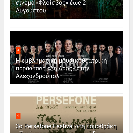
σινεμά «Φλοίσβος» έως 2
Αυγούστου
3
Η εμβληματική μουσικοθεατρική
παράσταση «Άη Λαός» στην
Αλεξανδρούπολη
4
3ο Persefone Festival στη Σαμοθράκη