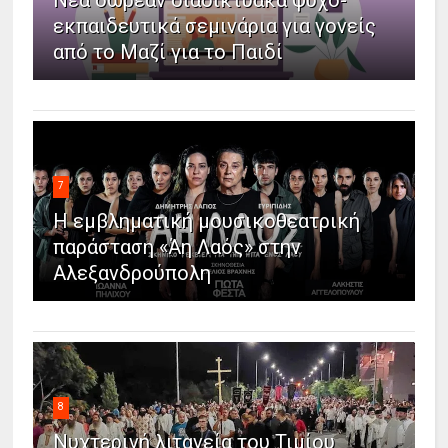
Νέα δωρεάν διαδικτυακά ψυχο-
εκπαιδευτικά σεμινάρια για γονείς
από το Μαζί για το Παιδί
7
Η εμβληματική μουσικοθεατρική
παράσταση «Άη Λαός» στην
Αλεξανδρούπολη
8
Νυχτερινή λιτανεία του Τιμίου