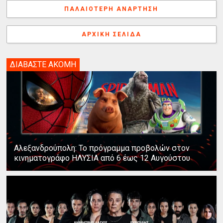
k
s
n
e
γ
ΠΑΛΑΙΌΤΕΡΗ ΑΝΆΡΤΗΣΗ
t
r
ή
ΑΡΧΙΚΉ ΣΕΛΊΔΑ
ΔΙΑΒΑΣΤΕ ΑΚΟΜΗ
Αλεξανδρούπολη: Το πρόγραμμα προβολών στον
κινηματογράφο ΗΛΥΣΙΑ από 6 έως 12 Αυγούστου