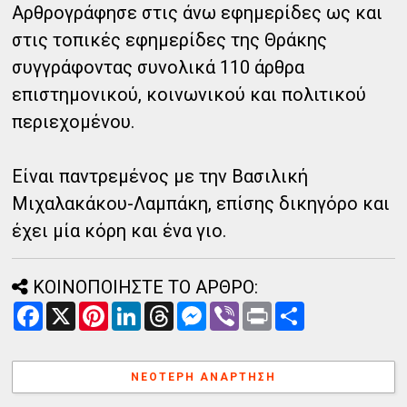
Αρθρογράφησε στις άνω εφημερίδες ως και
στις τοπικές εφημερίδες της Θράκης
συγγράφοντας συνολικά 110 άρθρα
επιστημονικού, κοινωνικού και πολιτικού
περιεχομένου.
Είναι παντρεμένος με την Βασιλική
Μιχαλακάκου-Λαμπάκη, επίσης δικηγόρο και
έχει μία κόρη και ένα γιο.
ΚΟΙΝΟΠΟΙΗΣΤΕ ΤΟ ΑΡΘΡΟ:
F
X
P
L
T
M
V
P
Α
a
i
i
h
e
i
r
ν
c
n
n
r
s
b
i
τ
e
t
k
e
s
e
n
α
b
e
e
a
e
r
t
λ
ΝΕΌΤΕΡΗ ΑΝΆΡΤΗΣΗ
o
r
d
d
n
λ
o
e
I
s
g
α