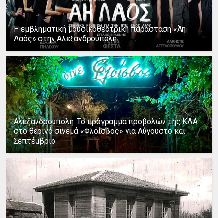
Η εμβληματική μουσικοθεατρική παράσταση «Άη
Λαός» στην Αλεξανδρούπολη
Αλεξανδρούπολη: Το πρόγραμμα προβολών της ΚΛΑ
στο θερινό σινεμά «Φλοίσβος» για Αύγουστο και
Σεπτέμβριο