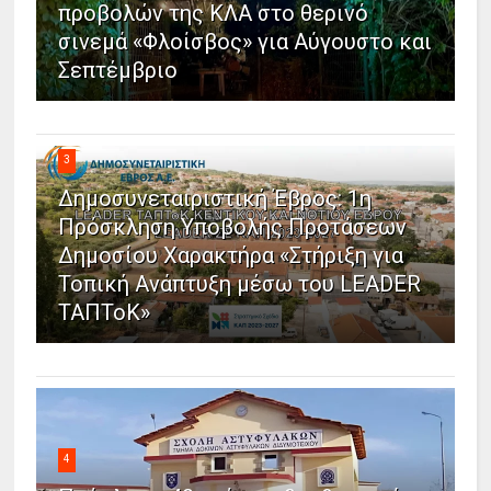
προβολών της ΚΛΑ στο θερινό
σινεμά «Φλοίσβος» για Αύγουστο και
Σεπτέμβριο
3
Δημοσυνεταιριστική Έβρος: 1η
Πρόσκληση Υποβολής Προτάσεων
Δημοσίου Χαρακτήρα «Στήριξη για
Τοπική Ανάπτυξη μέσω του LEADER
ΤΑΠΤοΚ»
4