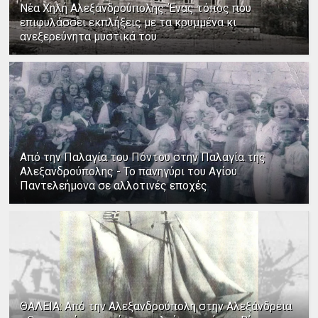
Νέα Χηλή Αλεξανδρούπολης: Ένας τόπος που
επιφυλάσσει εκπλήξεις με τα κρυμμένα κι
ανεξερεύνητα μυστικά του
Από την Παλαγία του Πόντου στην Παλαγία της
Αλεξανδρούπολης - Το πανηγύρι του Αγίου
Παντελεήμονα σε αλλοτινές εποχές
ΘΑΛΕΙΑ: Από την Αλεξανδρούπολη στην Αλεξάνδρεια