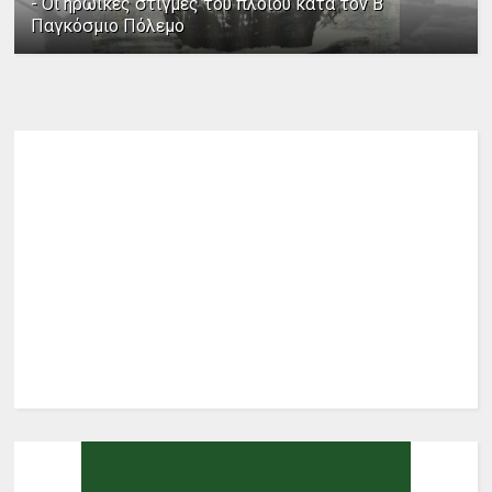
- Οι ηρωικές στιγμές του πλοίου κατά τον Β΄
Παγκόσμιο Πόλεμο