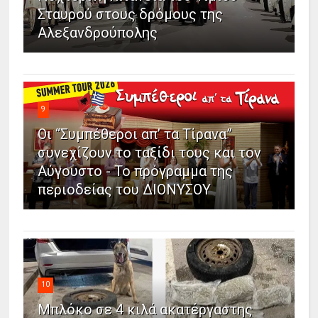
Σταυρού στους δρόμους της
Αλεξανδρούπολης
9
Οι “Συμπέθεροι απ’ τα Τίρανα”
συνεχίζουν το ταξίδι τους και τον
Αύγουστο - Το πρόγραμμα της
περιοδείας του ΔΙΟΝΥΣΟΥ
10
Μπλόκο σε 4 κιλά ακατέργαστης