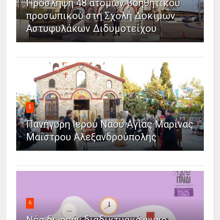
Πρόσληψη 48 ατόμων βοηθητικού
προσωπικού στη Σχολή Δοκίμων
Αστυφυλάκων Διδυμοτείχου
5
Πανήγυρη Ιερού Ναού Αγίας Μαρίνας
Μαΐστρου Αλεξανδρούπολης
6