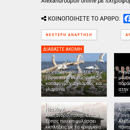
Alexandroupoli online με πληροφο
ΚΟΙΝΟΠΟΙΗΣΤΕ ΤΟ ΑΡΘΡΟ:
ΝΕΌΤΕΡΗ ΑΝΆΡΤΗΣΗ
Α
ΔΙΑΒΑΣΤΕ ΑΚΟΜΗ
Οι νησίδες του Δέλτα του
Η εμ
Έβρου είναι ένα ασφαλές
μουσ
καταφύγιο για γλάρους και
παρά
γλαρόνια
στην
Νέα Χηλή
Από 
Αλεξανδρούπολης: Ένας
Πόντ
τόπος που επιφυλάσσει
Αλεξ
εκπλήξεις με τα κρυμμένα
πανηγ