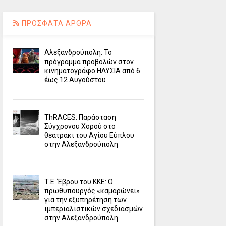
ΠΡΟΣΦΑΤΑ ΑΡΘΡΑ
Αλεξανδρούπολη: Το
πρόγραμμα προβολών στον
κινηματογράφο ΗΛΥΣΙΑ από 6
έως 12 Αυγούστου
ΤhRACES: Παράσταση
Σύγχρονου Χορού στο
θεατράκι του Αγίου Εύπλου
στην Αλεξανδρούπολη
Τ.Ε. Έβρου του ΚΚΕ: Ο
πρωθυπουργός «καμαρώνει»
για την εξυπηρέτηση των
ιμπεριαλιστικών σχεδιασμών
στην Αλεξανδρούπολη