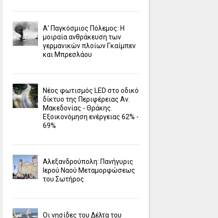
Α' Παγκόσμιος Πόλεμος: Η
μοιραία ανθράκευση των
γερμανικών πλοίων Γκαίμπεν
και Μπρεσλάου
Νέος φωτισμός LED στο οδικό
δίκτυο της Περιφέρειας Αν.
Μακεδονίας - Θράκης.
Εξοικονόμηση ενέργειας 62% -
69%
Αλεξανδρούπολη: Πανήγυρις
Ιερού Ναού Μεταμορφώσεως
του Σωτήρος
Οι νησίδες του Δέλτα του