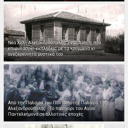
Νέα Χηλή Αλεξανδρούπολης: Ένας τόπος που
επιφυλάσσει εκπλήξεις με τα κρυμμένα κι
ανεξερεύνητα μυστικά του
Από την Παλαγία του Πόντου στην Παλαγία της
Αλεξανδρούπολης - Το πανηγύρι του Αγίου
Παντελεήμονα σε αλλοτινές εποχές