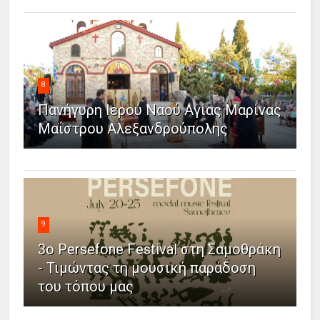
8
Πανήγυρη Ιερού Ναού Αγίας Μαρίνας
Μαΐστρου Αλεξανδρούπολης
9
3ο Persefone Festival στη Σαμοθράκη
- Τιμώντας τη μουσική παράδοση
του τόπου μας