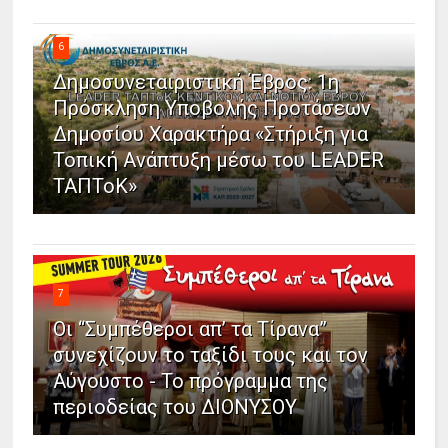
6
Δημοσυνεταιριστική Έβρος: 1η
Πρόσκληση Υποβολής Προτάσεων
Δημοσίου Χαρακτήρα «Στήριξη για
Τοπική Ανάπτυξη μέσω του LEADER
ΤΑΠΤοΚ»
7
Οι “Συμπέθεροι απ’ τα Τίρανα”
συνεχίζουν το ταξίδι τους και τον
Αύγουστο - Το πρόγραμμα της
περιοδείας του ΔΙΟΝΥΣΟΥ