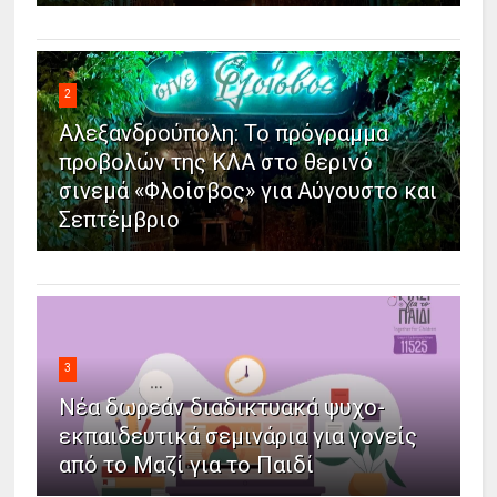
2
Αλεξανδρούπολη: Το πρόγραμμα
προβολών της ΚΛΑ στο θερινό
σινεμά «Φλοίσβος» για Αύγουστο και
Σεπτέμβριο
3
Νέα δωρεάν διαδικτυακά ψυχο-
εκπαιδευτικά σεμινάρια για γονείς
από το Μαζί για το Παιδί