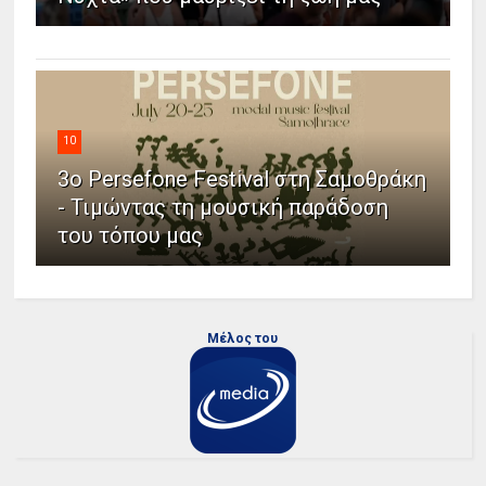
10
3ο Persefone Festival στη Σαμοθράκη
- Τιμώντας τη μουσική παράδοση
του τόπου μας
Μέλος του