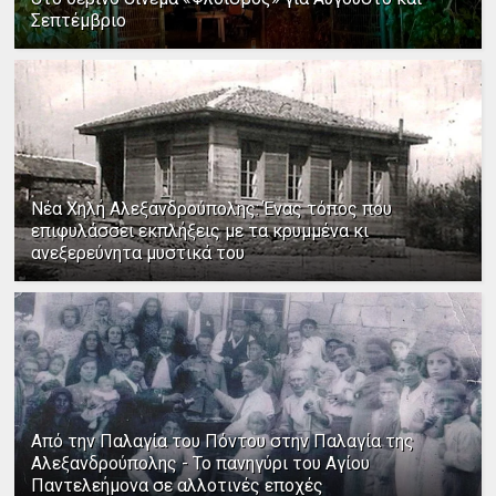
Σεπτέμβριο
Νέα Χηλή Αλεξανδρούπολης: Ένας τόπος που
επιφυλάσσει εκπλήξεις με τα κρυμμένα κι
ανεξερεύνητα μυστικά του
Από την Παλαγία του Πόντου στην Παλαγία της
Αλεξανδρούπολης - Το πανηγύρι του Αγίου
Παντελεήμονα σε αλλοτινές εποχές