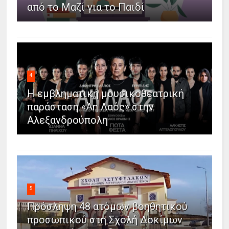
από το Μαζί για το Παιδί
4
Η εμβληματική μουσικοθεατρική
παράσταση «Άη Λαός» στην
Αλεξανδρούπολη
5
Πρόσληψη 48 ατόμων βοηθητικού
προσωπικού στη Σχολή Δοκίμων