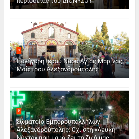
περιοδείας του ΔΙΟΝΥΣΟΥ
8
Πανήγυρη Ιερού Ναού Αγίας Μαρίνας
Μαΐστρου Αλεξανδρούπολης
9
Σωματείο Εμποροϋπαλλήλων
Αλεξανδρούπολης: Όχι στη «Λευκή
Νύχτα» που μαυρίζει τη ζωή μας