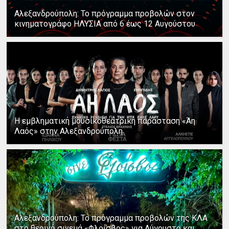
Αλεξανδρούπολη: Το πρόγραμμα προβολών στον
κινηματογράφο ΗΛΥΣΙΑ από 6 έως 12 Αυγούστου
Η εμβληματική μουσικοθεατρική παράσταση «Άη
Λαός» στην Αλεξανδρούπολη
Αλεξανδρούπολη: Το πρόγραμμα προβολών της ΚΛΑ
στο θερινό σινεμά «Φλοίσβος» για Αύγουστο και