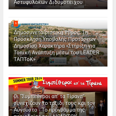
Αστυφυλάκων Διδυμοτείχου
6
Δημοσυνεταιριστική Έβρος: 1η
Πρόσκληση Υποβολής Προτάσεων
Δημοσίου Χαρακτήρα «Στήριξη για
Τοπική Ανάπτυξη μέσω του LEADER
ΤΑΠΤοΚ»
7
Οι “Συμπέθεροι απ’ τα Τίρανα”
συνεχίζουν το ταξίδι τους και τον
Αύγουστο - Το πρόγραμμα της