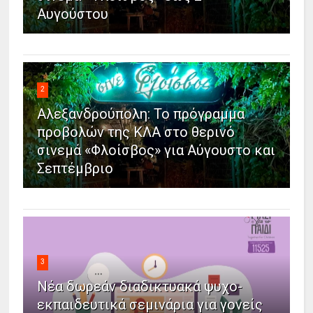
Αυγούστου
2
Αλεξανδρούπολη: Το πρόγραμμα
προβολών της ΚΛΑ στο θερινό
σινεμά «Φλοίσβος» για Αύγουστο και
Σεπτέμβριο
3
Νέα δωρεάν διαδικτυακά ψυχο-
εκπαιδευτικά σεμινάρια για γονείς