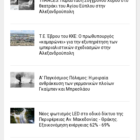
ΤhRACES: Παράσταση Σύγχρονου Χορού στο
θεατράκι του Αγίου Εύπλου στην
Αλεξανδρούπολη
Τ.Ε. Έβρου του ΚΚΕ: Ο πρωθυπουργός
«καμαρώνει» για την εξυπηρέτηση των
ιμπεριαλιστικών σχεδιασμών στην
Αλεξανδρούπολη
Α' Παγκόσμιος Πόλεμος: Η μοιραία
ανθράκευση των γερμανικών πλοίων
Γκαίμπεν και Μπρεσλάου
Νέος φωτισμός LED στο οδικό δίκτυο της
Περιφέρειας Αν. Μακεδονίας - Θράκης.
Εξοικονόμηση ενέργειας 62% - 69%